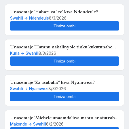
Unasemaje 'Habari za leo' kwa Ndendeule?
Swahili → Ndendeule
8/3/2026
Timiza ombi
Unasemaje 'Hatanu nakalinyole tinku kukutunahe
Kuria → Swahili
8/3/2026
mula uche kunyankya mute' kwa Swahili?
Timiza ombi
Unasemaje 'Za asubuhi?' kwa Nyamwezi?
Swahili → Nyamwezi
8/3/2026
Timiza ombi
Unasemaje 'Michele unaamdaliwa mtoto anafutrahia'
Makonde → Swahili
8/2/2026
kwa Swahili?