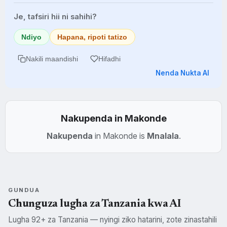
Je, tafsiri hii ni sahihi?
Ndiyo
Hapana, ripoti tatizo
Nakili maandishi
Hifadhi
Nenda Nukta AI
Nakupenda in Makonde
Nakupenda
in Makonde is
Mnalala
.
GUNDUA
Chunguza lugha za Tanzania kwa AI
Lugha 92+ za Tanzania — nyingi ziko hatarini, zote zinastahili