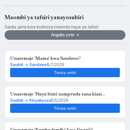
Maombi ya tafsiri yanayosubiri
Saidia jamii kwa kutimiza maombi haya ya tafsiri
Angalia yote →
Unasemaje 'Mama' kwa Sandawe?
Swahili → Sandawe
8/7/2026
Timiza ombi
Unasemaje 'Huyu binti nampenda sana kiasi
Swahili → Kinyakyusa
8/5/2026
kwamba nikimuona tu nahisi kuchanganyikiwa' kwa
Kinyakyusa?
Timiza ombi
Unasemaje 'Kumbe familia' kwa Vwanji?