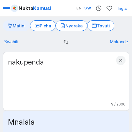
Nukta
Kamusi
EN
|
SW
Ingia
Matini
Picha
Nyaraka
Tovuti
9 / 2000
Mnalala