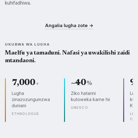
kuhifadhiwa.
Swahili
Kisukuma
Kichagga
SWH
SUK
CHG
Angalia lugha zote →
UKUBWA WA LUGHA
Maelfu ya tamaduni. Nafasi ya uwakilishi zaidi
mtandaoni.
7,000
~40
9
+
%
Lugha
Ziko hatarini
Lug
zinazozungumzwa
kutoweka karne hii
kwe
duniani
Kam
UNESCO
ETHNOLOGUE
LIN
CO