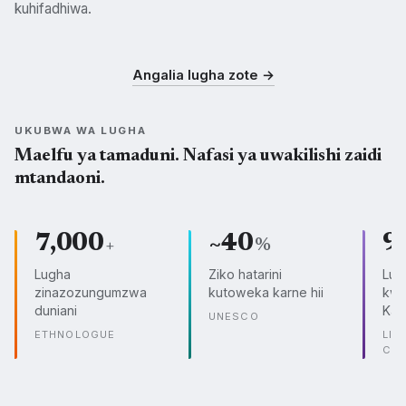
kuhifadhiwa.
Swahili
Kisukuma
Kichagga
SWH
SUK
CHG
Angalia lugha zote →
UKUBWA WA LUGHA
Maelfu ya tamaduni. Nafasi ya uwakilishi zaidi
mtandaoni.
7,000
~40
9
+
%
Lugha
Ziko hatarini
Lug
zinazozungumzwa
kutoweka karne hii
kwe
duniani
Kam
UNESCO
ETHNOLOGUE
LIN
CO