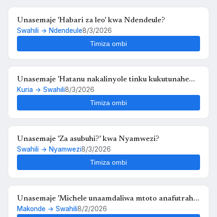
Unasemaje 'Habari za leo' kwa Ndendeule?
Swahili → Ndendeule
8/3/2026
Timiza ombi
Unasemaje 'Hatanu nakalinyole tinku kukutunahe
Kuria → Swahili
8/3/2026
mula uche kunyankya mute' kwa Swahili?
Timiza ombi
Unasemaje 'Za asubuhi?' kwa Nyamwezi?
Swahili → Nyamwezi
8/3/2026
Timiza ombi
Unasemaje 'Michele unaamdaliwa mtoto anafutrahia'
Makonde → Swahili
8/2/2026
kwa Swahili?