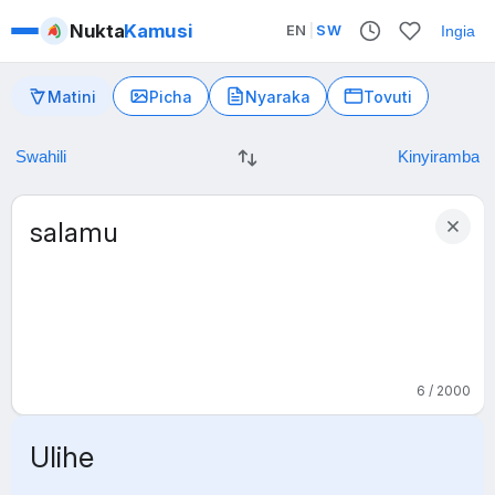
Nukta
Kamusi
EN
|
SW
Ingia
Matini
Picha
Nyaraka
Tovuti
6 / 2000
Ulihe