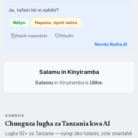
Je, tafsiri hii ni sahihi?
Ndiyo
Hapana, ripoti tatizo
Nakili maandishi
Hifadhi
Nenda Nukta AI
Salamu in Kinyiramba
Salamu
in Kinyiramba is
Ulihe
.
GUNDUA
Chunguza lugha za Tanzania kwa AI
Lugha 92+ za Tanzania — nyingi ziko hatarini, zote zinastahili