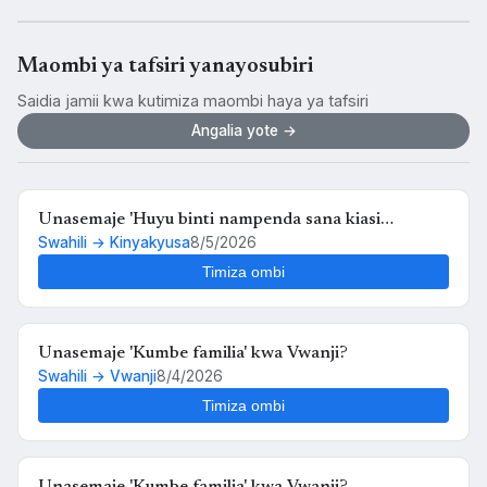
Maombi ya tafsiri yanayosubiri
Saidia jamii kwa kutimiza maombi haya ya tafsiri
Angalia yote →
Unasemaje 'Huyu binti nampenda sana kiasi
Swahili → Kinyakyusa
8/5/2026
kwamba nikimuona tu nahisi kuchanganyikiwa' kwa
Kinyakyusa?
Timiza ombi
Unasemaje 'Kumbe familia' kwa Vwanji?
Swahili → Vwanji
8/4/2026
Timiza ombi
Unasemaje 'Kumbe familia' kwa Vwanji?