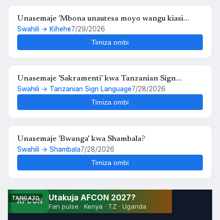
Unasemaje 'Mambo ya kinyumbani hayo' kwa
Swahili → Ngoni
7/29/2026
Ngoni?
Timiza ombi
Unasemaje 'Mbona unautesa moyo wangu kiasi
Swahili → Kihehe
7/29/2026
hiko,,au kosa langu ni upendo wangu kwako' kwa
Kihehe?
Timiza ombi
Unasemaje 'Sakramenti' kwa Tanzanian Sign
Swahili → Tanzanian Sign Language
7/28/2026
Language?
Timiza ombi
Unasemaje 'Bwanga' kwa Shambala?
Swahili → Shambala
7/28/2026