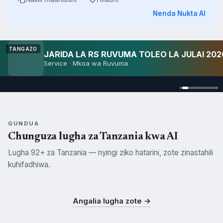
Je, tafsiri hii ni sahihi?
Ndiyo
Hapana, ripoti tatizo
Nakili maandishi
Hifadhi
Nenda Nukta AI
TANGAZO
JARIDA LA RS RUVUMA TOLEO LA JULAI 202
Service · Mkoa wa Ruvuma
GUNDUA
Chunguza lugha za Tanzania kwa AI
Lugha 92+ za Tanzania — nyingi ziko hatarini, zote zinastahili
kuhifadhiwa.