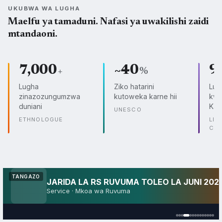
Swahili
Kisukuma
Kichagga
SWH
SUK
CHG
Angalia lugha zote →
UKUBWA WA LUGHA
Maelfu ya tamaduni. Nafasi ya uwakilishi zaidi
mtandaoni.
7,000
~40
9
+
%
Lugha
Ziko hatarini
Lug
zinazozungumzwa
kutoweka karne hii
kwe
duniani
Kam
UNESCO
ETHNOLOGUE
LIN
CO