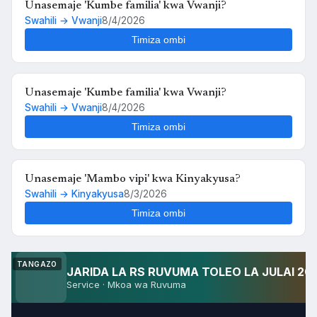
Unasemaje 'Huyu binti nampenda sana kiasi
Swahili → Kinyakyusa
8/5/2026
kwamba nikimuona tu nahisi kuchanganyikiwa' kwa
Kinyakyusa?
Timiza ombi
Unasemaje 'Kumbe familia' kwa Vwanji?
Swahili → Vwanji
8/4/2026
Timiza ombi
Unasemaje 'Kumbe familia' kwa Vwanji?
Swahili → Vwanji
8/4/2026
Timiza ombi
Unasemaje 'Mambo vipi' kwa Kinyakyusa?
Swahili → Kinyakyusa
8/3/2026
Timiza ombi