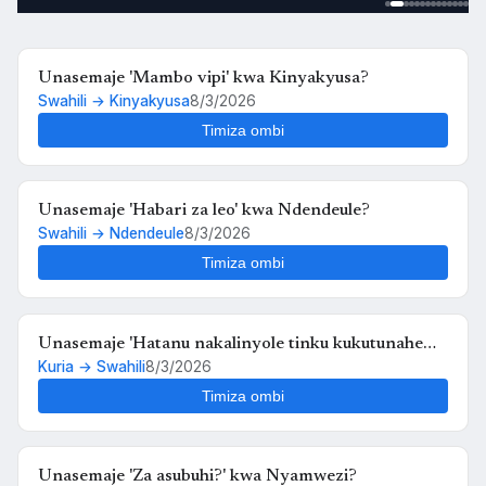
TANGAZO
JARIDA LA RS RUVUMA TOLEO LA JULAI 20
Service · Mkoa wa Ruvuma
Unasemaje 'Mambo vipi' kwa Kinyakyusa?
Swahili → Kinyakyusa
8/3/2026
Timiza ombi
Unasemaje 'Habari za leo' kwa Ndendeule?
Swahili → Ndendeule
8/3/2026
Timiza ombi
Unasemaje 'Hatanu nakalinyole tinku kukutunahe