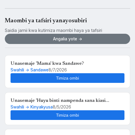
TANGAZO
JARIDA LA RS RUVUMA TOLEO LA JUNI 202
Service · Mkoa wa Ruvuma
Maombi ya tafsiri yanayosubiri
Saidia jamii kwa kutimiza maombi haya ya tafsiri
Angalia yote →
Unasemaje 'Mama' kwa Sandawe?
Swahili → Sandawe
8/7/2026
Timiza ombi