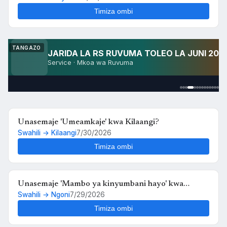
Timiza ombi
Unasemaje 'salamu' kwa Kinyaturu?
Swahili → Kinyaturu
7/30/2026
Timiza ombi
TANGAZO
JARIDA LA RS RUVUMA TOLEO LA JUNI 202
Service · Mkoa wa Ruvuma
Unasemaje 'Umeamkaje' kwa Kilaangi?
Swahili → Kilaangi
7/30/2026
Timiza ombi