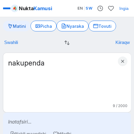
Nukta
Kamusi
EN
|
SW
Ingia
Matini
Picha
Nyaraka
Tovuti
9 / 2000
Anu nakupenda