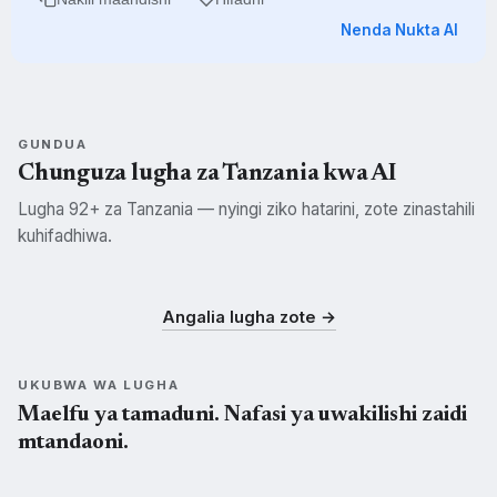
Nenda Nukta AI
GUNDUA
Chunguza lugha za Tanzania kwa AI
Lugha 92+ za Tanzania — nyingi ziko hatarini, zote zinastahili
kuhifadhiwa.
Swahili
Kisukuma
Kichagga
SWH
SUK
CHG
Angalia lugha zote →
UKUBWA WA LUGHA
Maelfu ya tamaduni. Nafasi ya uwakilishi zaidi
mtandaoni.