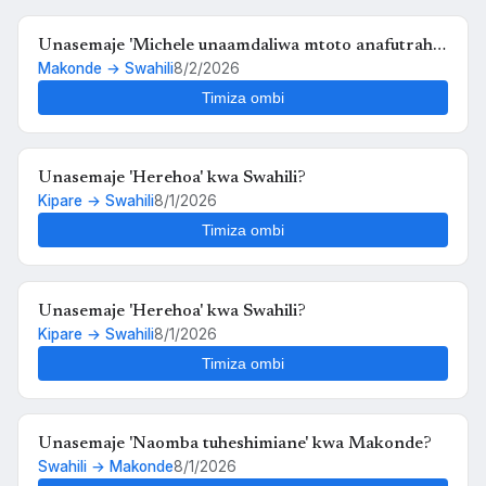
Unasemaje 'Michele unaamdaliwa mtoto anafutrahia'
Makonde → Swahili
8/2/2026
kwa Swahili?
Timiza ombi
Unasemaje 'Herehoa' kwa Swahili?
Kipare → Swahili
8/1/2026
Timiza ombi
Unasemaje 'Herehoa' kwa Swahili?
Kipare → Swahili
8/1/2026
Timiza ombi
Unasemaje 'Naomba tuheshimiane' kwa Makonde?
Swahili → Makonde
8/1/2026