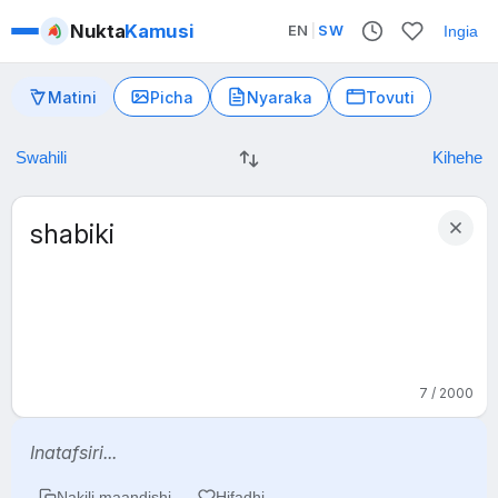
Nukta
Kamusi
EN
|
SW
Ingia
Matini
Picha
Nyaraka
Tovuti
7 / 2000
Inatafsiri...
Nakili maandishi
Hifadhi