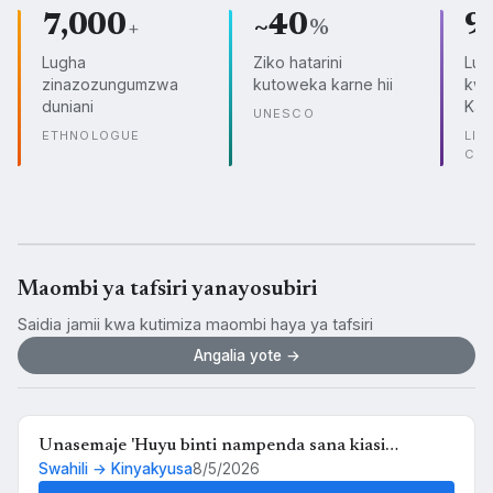
7,000
~40
9
+
%
Lugha
Ziko hatarini
Lug
zinazozungumzwa
kutoweka karne hii
kwe
duniani
Kam
UNESCO
ETHNOLOGUE
LIN
CO
Maombi ya tafsiri yanayosubiri
Saidia jamii kwa kutimiza maombi haya ya tafsiri
Angalia yote →
Unasemaje 'Huyu binti nampenda sana kiasi
Swahili → Kinyakyusa
8/5/2026
kwamba nikimuona tu nahisi kuchanganyikiwa' kwa