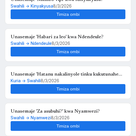
Swahili → Kinyakyusa
8/3/2026
Timiza ombi
Unasemaje 'Habari za leo' kwa Ndendeule?
Swahili → Ndendeule
8/3/2026
Timiza ombi
Unasemaje 'Hatanu nakalinyole tinku kukutunahe
Kuria → Swahili
8/3/2026
mula uche kunyankya mute' kwa Swahili?
Timiza ombi
Unasemaje 'Za asubuhi?' kwa Nyamwezi?
Swahili → Nyamwezi
8/3/2026
Timiza ombi