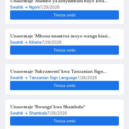
Unasemaje 'Mambo ya kinyumbani hayo' kwa
Swahili → Ngoni
7/29/2026
Ngoni?
Timiza ombi
Unasemaje 'Mbona unautesa moyo wangu kiasi
Swahili → Kihehe
7/29/2026
hiko,,au kosa langu ni upendo wangu kwako' kwa
Kihehe?
Timiza ombi
Unasemaje 'Sakramenti' kwa Tanzanian Sign
Swahili → Tanzanian Sign Language
7/28/2026
Language?
Timiza ombi
Unasemaje 'Bwanga' kwa Shambala?
Swahili → Shambala
7/28/2026
Timiza ombi