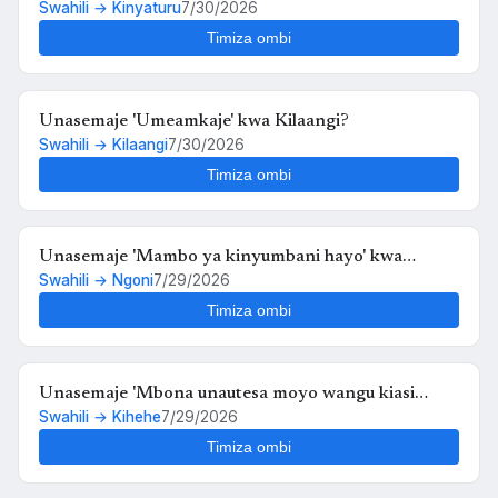
Swahili → Kinyaturu
7/30/2026
Timiza ombi
Unasemaje 'Umeamkaje' kwa Kilaangi?
Swahili → Kilaangi
7/30/2026
Timiza ombi
Unasemaje 'Mambo ya kinyumbani hayo' kwa
Swahili → Ngoni
7/29/2026
Ngoni?
Timiza ombi
Unasemaje 'Mbona unautesa moyo wangu kiasi
Swahili → Kihehe
7/29/2026
hiko,,au kosa langu ni upendo wangu kwako' kwa
Kihehe?
Timiza ombi