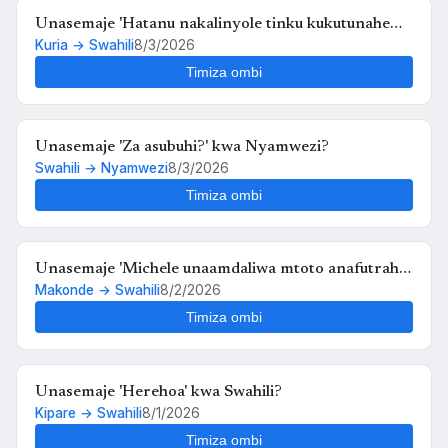
Unasemaje 'Hatanu nakalinyole tinku kukutunahe
Kuria → Swahili
8/3/2026
mula uche kunyankya mute' kwa Swahili?
Timiza ombi
Unasemaje 'Za asubuhi?' kwa Nyamwezi?
Swahili → Nyamwezi
8/3/2026
Timiza ombi
Unasemaje 'Michele unaamdaliwa mtoto anafutrahia'
Makonde → Swahili
8/2/2026
kwa Swahili?
Timiza ombi
Unasemaje 'Herehoa' kwa Swahili?
Kipare → Swahili
8/1/2026
Timiza ombi