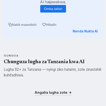
AI haijawekwa.
Omba tafsiri
Nakili maandishi
Hifadhi
Nenda Nukta AI
GUNDUA
Chunguza lugha za Tanzania kwa AI
Lugha 92+ za Tanzania — nyingi ziko hatarini, zote zinastahili
kuhifadhiwa.
Swahili
Kisukuma
Kichagga
SWH
SUK
CHG
Angalia lugha zote →