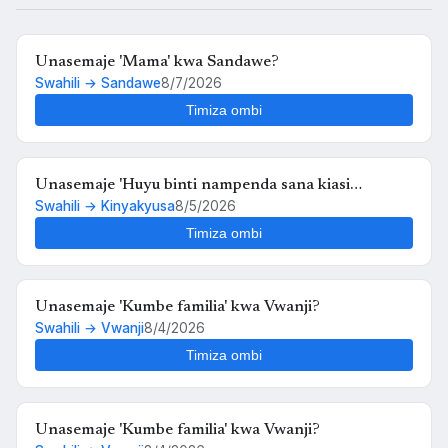
Unasemaje 'Mama' kwa Sandawe?
Swahili → Sandawe
8/7/2026
Timiza ombi
Unasemaje 'Huyu binti nampenda sana kiasi
Swahili → Kinyakyusa
8/5/2026
kwamba nikimuona tu nahisi kuchanganyikiwa' kwa
Kinyakyusa?
Timiza ombi
Unasemaje 'Kumbe familia' kwa Vwanji?
Swahili → Vwanji
8/4/2026
Timiza ombi
Unasemaje 'Kumbe familia' kwa Vwanji?