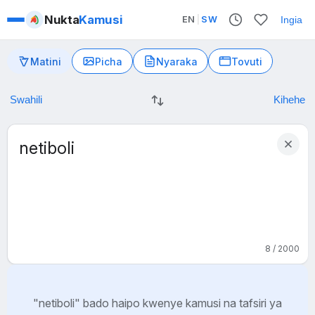
Nukta
Kamusi
EN
|
SW
Ingia
Matini
Picha
Nyaraka
Tovuti
8 / 2000
"netiboli" bado haipo kwenye kamusi na tafsiri ya