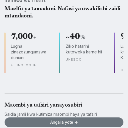
UKUBWA WA LUGHA
Maelfu ya tamaduni. Nafasi ya uwakilishi zaidi
mtandaoni.
7,000
~40
9
+
%
Lugha
Ziko hatarini
Lug
zinazozungumzwa
kutoweka karne hii
kwe
duniani
Kam
UNESCO
ETHNOLOGUE
LIN
CO
Maombi ya tafsiri yanayosubiri
Saidia jamii kwa kutimiza maombi haya ya tafsiri
Angalia yote →