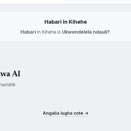
Habari in Kihehe
Habari
in Kihehe is
Ukwendelela ndauli?
.
kwa AI
astahili
Kichagga
Nyamwezi
Makonde
CHG
NYM
KDE
Angalia lugha zote →