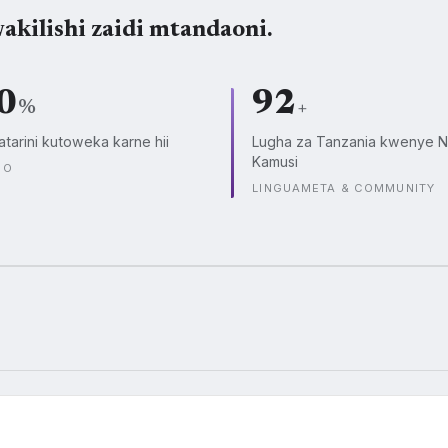
akilishi zaidi mtandaoni.
0
92
%
+
atarini kutoweka karne hii
Lugha za Tanzania kwenye N
Kamusi
CO
LINGUAMETA & COMMUNITY