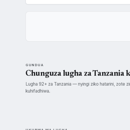
GUNDUA
Chunguza lugha za Tanzania 
Lugha 92+ za Tanzania — nyingi ziko hatarini, zote zin
kuhifadhiwa.
Swahili
Kisukuma
SWH
SUK
UKUBWA WA LUGHA