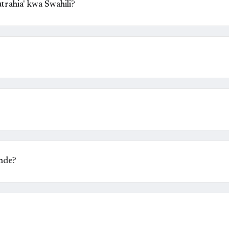
rahia' kwa Swahili?
nde?