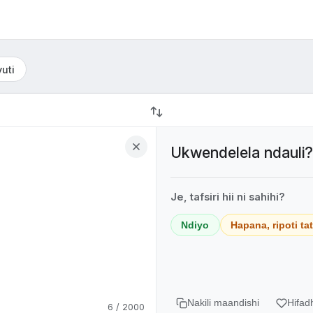
uti
Ukwendelela ndauli?
Je, tafsiri hii ni sahihi?
Ndiyo
Hapana, ripoti ta
Nakili maandishi
Hifad
6 / 2000