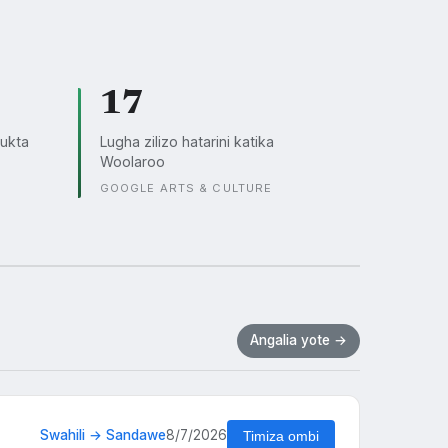
17
ukta
Lugha zilizo hatarini katika
Woolaroo
GOOGLE ARTS & CULTURE
Angalia yote →
Swahili → Sandawe
8/7/2026
Timiza ombi