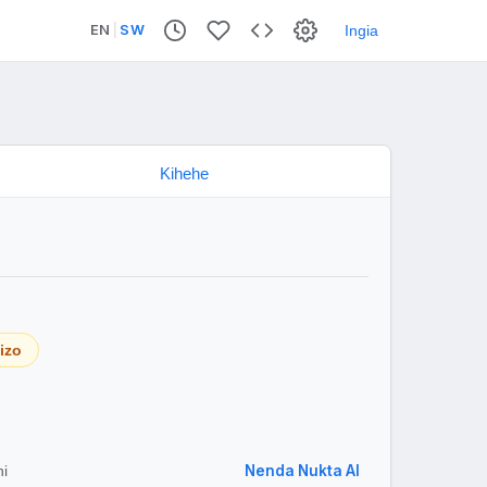
EN
|
SW
Ingia
tizo
Nenda Nukta AI
hi