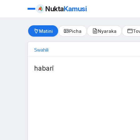
Nukta
Kamusi
Matini
Picha
Nyaraka
Tov