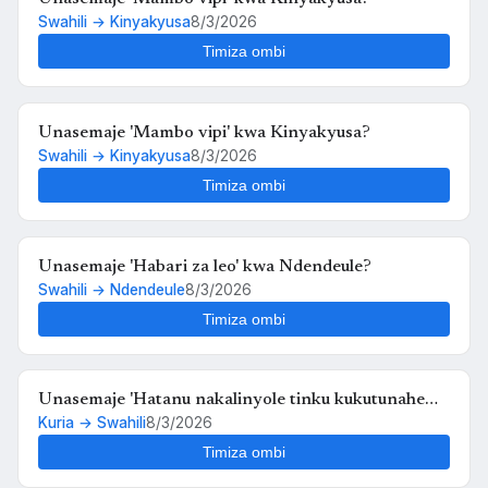
Swahili → Kinyakyusa
8/3/2026
Timiza ombi
Unasemaje 'Mambo vipi' kwa Kinyakyusa?
Swahili → Kinyakyusa
8/3/2026
Timiza ombi
Unasemaje 'Habari za leo' kwa Ndendeule?
Swahili → Ndendeule
8/3/2026
Timiza ombi
Unasemaje 'Hatanu nakalinyole tinku kukutunahe
Kuria → Swahili
8/3/2026
mula uche kunyankya mute' kwa Swahili?
Timiza ombi