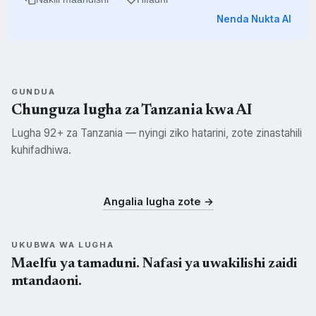
Nenda Nukta AI
GUNDUA
Chunguza lugha za Tanzania kwa AI
Lugha 92+ za Tanzania — nyingi ziko hatarini, zote zinastahili
kuhifadhiwa.
Swahili
Kisukuma
Kichagga
SWH
SUK
CHG
Angalia lugha zote →
UKUBWA WA LUGHA
Maelfu ya tamaduni. Nafasi ya uwakilishi zaidi
mtandaoni.