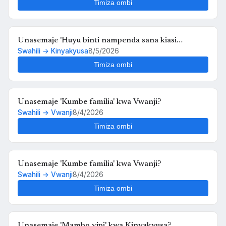
Timiza ombi
Unasemaje 'Huyu binti nampenda sana kiasi
Swahili → Kinyakyusa
8/5/2026
kwamba nikimuona tu nahisi kuchanganyikiwa' kwa
Kinyakyusa?
Timiza ombi
Unasemaje 'Kumbe familia' kwa Vwanji?
Swahili → Vwanji
8/4/2026
Timiza ombi
Unasemaje 'Kumbe familia' kwa Vwanji?
Swahili → Vwanji
8/4/2026
Timiza ombi
Unasemaje 'Mambo vipi' kwa Kinyakyusa?