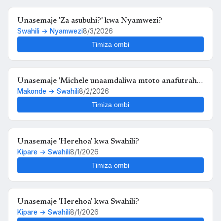
Unasemaje 'Za asubuhi?' kwa Nyamwezi?
Swahili → Nyamwezi
8/3/2026
Timiza ombi
Unasemaje 'Michele unaamdaliwa mtoto anafutrahia'
Makonde → Swahili
8/2/2026
kwa Swahili?
Timiza ombi
Unasemaje 'Herehoa' kwa Swahili?
Kipare → Swahili
8/1/2026
Timiza ombi
Unasemaje 'Herehoa' kwa Swahili?
Kipare → Swahili
8/1/2026