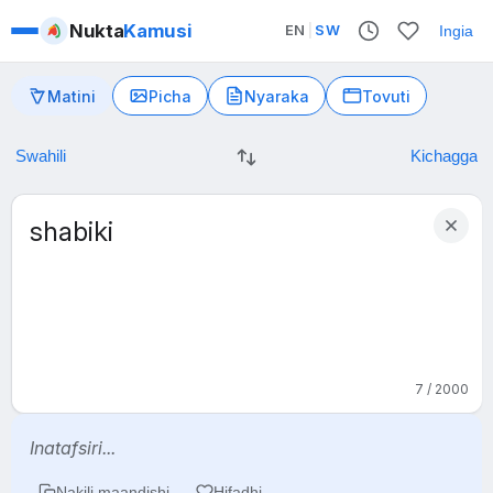
Nukta
Kamusi
EN
|
SW
Ingia
Matini
Picha
Nyaraka
Tovuti
7 / 2000
Inatafsiri...
Nakili maandishi
Hifadhi