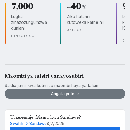
7,000
~40
9
+
%
Lugha
Ziko hatarini
Lug
zinazozungumzwa
kutoweka karne hii
kwe
duniani
Kam
UNESCO
ETHNOLOGUE
LIN
CO
Maombi ya tafsiri yanayosubiri
Saidia jamii kwa kutimiza maombi haya ya tafsiri
Angalia yote →
Unasemaje 'Mama' kwa Sandawe?
Swahili → Sandawe
8/7/2026