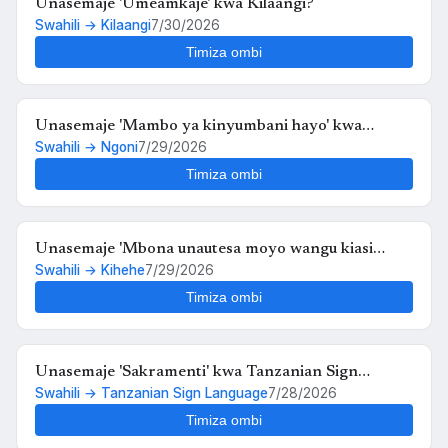
Unasemaje 'Umeamkaje' kwa Kilaangi?
Swahili → Kilaangi
7/30/2026
Timiza ombi
Unasemaje 'Mambo ya kinyumbani hayo' kwa
Swahili → Ngoni
7/29/2026
Ngoni?
Timiza ombi
Unasemaje 'Mbona unautesa moyo wangu kiasi
Swahili → Kihehe
7/29/2026
hiko,,au kosa langu ni upendo wangu kwako' kwa
Kihehe?
Timiza ombi
Unasemaje 'Sakramenti' kwa Tanzanian Sign
Swahili → Tanzanian Sign Language
7/28/2026
Language?
Timiza ombi