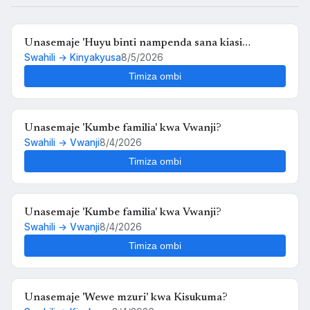
Unasemaje 'Huyu binti nampenda sana kiasi
Swahili → Kinyakyusa
8/5/2026
kwamba nikimuona tu nahisi kuchanganyikiwa' kwa
Kinyakyusa?
Timiza ombi
Unasemaje 'Kumbe familia' kwa Vwanji?
Swahili → Vwanji
8/4/2026
Timiza ombi
Unasemaje 'Kumbe familia' kwa Vwanji?
Swahili → Vwanji
8/4/2026
Timiza ombi
Unasemaje 'Wewe mzuri' kwa Kisukuma?