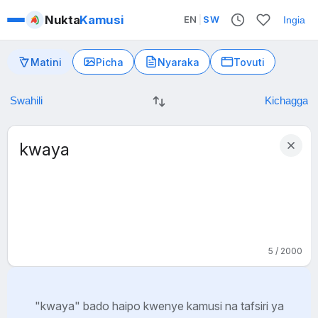
Nukta
Kamusi
EN
|
SW
Ingia
Matini
Picha
Nyaraka
Tovuti
5 / 2000
"kwaya" bado haipo kwenye kamusi na tafsiri ya