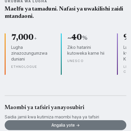
UKUBWA WA LUGHA
Maelfu ya tamaduni. Nafasi ya uwakilishi zaidi
mtandaoni.
7,000
~40
9
+
%
Lugha
Ziko hatarini
Lug
zinazozungumzwa
kutoweka karne hii
kwe
duniani
Kam
UNESCO
ETHNOLOGUE
LIN
CO
Maombi ya tafsiri yanayosubiri
Saidia jamii kwa kutimiza maombi haya ya tafsiri
Angalia yote →