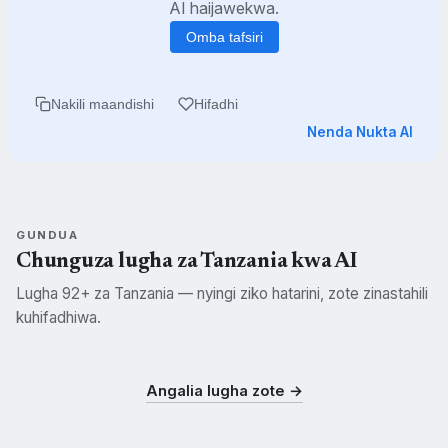
AI haijawekwa.
Omba tafsiri
Nakili maandishi
Hifadhi
Nenda Nukta AI
GUNDUA
Chunguza lugha za Tanzania kwa AI
Lugha 92+ za Tanzania — nyingi ziko hatarini, zote zinastahili
kuhifadhiwa.
Swahili
Kisukuma
Kichagga
SWH
SUK
CHG
Angalia lugha zote →