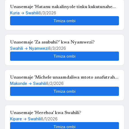
Unasemaje 'Hatanu nakalinyole tinku kukutunahe
Kuria → Swahili
8/3/2026
mula uche kunyankya mute' kwa Swahili?
Timiza ombi
Unasemaje 'Za asubuhi?' kwa Nyamwezi?
Swahili → Nyamwezi
8/3/2026
Timiza ombi
Unasemaje 'Michele unaamdaliwa mtoto anafutrahia'
Makonde → Swahili
8/2/2026
kwa Swahili?
Timiza ombi
Unasemaje 'Herehoa' kwa Swahili?
Kipare → Swahili
8/1/2026
Timiza ombi