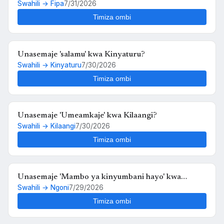
Swahili → Fipa
7/31/2026
Timiza ombi
Unasemaje 'salamu' kwa Kinyaturu?
Swahili → Kinyaturu
7/30/2026
Timiza ombi
Unasemaje 'Umeamkaje' kwa Kilaangi?
Swahili → Kilaangi
7/30/2026
Timiza ombi
Unasemaje 'Mambo ya kinyumbani hayo' kwa
Swahili → Ngoni
7/29/2026
Ngoni?
Timiza ombi