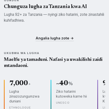
GUNDUA
Chunguza lugha za Tanzania kwa AI
Lugha 92+ za Tanzania — nyingi ziko hatarini, zote zinastahili
kuhifadhiwa.
Swahili
Kisukuma
Kichagga
SWH
SUK
CHG
Angalia lugha zote →
UKUBWA WA LUGHA
Maelfu ya tamaduni. Nafasi ya uwakilishi zaidi
mtandaoni.
7,000
~40
9
+
%
Lugha
Ziko hatarini
Lug
zinazozungumzwa
kutoweka karne hii
kwe
duniani
Kam
UNESCO
ETHNOLOGUE
LIN