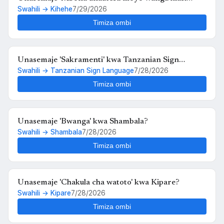
Swahili → Kihehe
7/29/2026
hiko,,au kosa langu ni upendo wangu kwako' kwa
Kihehe?
Timiza ombi
Unasemaje 'Sakramenti' kwa Tanzanian Sign
Swahili → Tanzanian Sign Language
7/28/2026
Language?
Timiza ombi
Unasemaje 'Bwanga' kwa Shambala?
Swahili → Shambala
7/28/2026
Timiza ombi
Unasemaje 'Chakula cha watoto' kwa Kipare?
Swahili → Kipare
7/28/2026
Timiza ombi