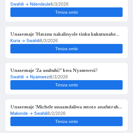
Swahili → Ndendeule
8/3/2026
Timiza ombi
Unasemaje 'Hatanu nakalinyole tinku kukutunahe
Kuria → Swahili
8/3/2026
mula uche kunyankya mute' kwa Swahili?
Timiza ombi
Unasemaje 'Za asubuhi?' kwa Nyamwezi?
Swahili → Nyamwezi
8/3/2026
Timiza ombi
Unasemaje 'Michele unaamdaliwa mtoto anafutrahia'
Makonde → Swahili
8/2/2026
kwa Swahili?
Timiza ombi