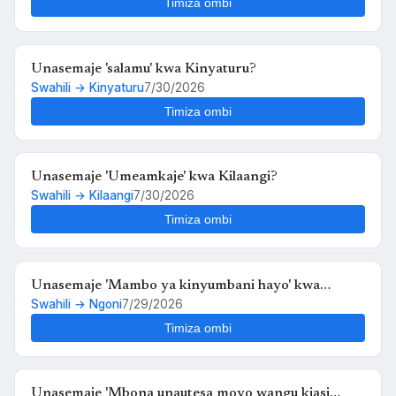
Timiza ombi
Unasemaje 'salamu' kwa Kinyaturu?
Swahili → Kinyaturu
7/30/2026
Timiza ombi
Unasemaje 'Umeamkaje' kwa Kilaangi?
Swahili → Kilaangi
7/30/2026
Timiza ombi
Unasemaje 'Mambo ya kinyumbani hayo' kwa
Swahili → Ngoni
7/29/2026
Ngoni?
Timiza ombi
Unasemaje 'Mbona unautesa moyo wangu kiasi