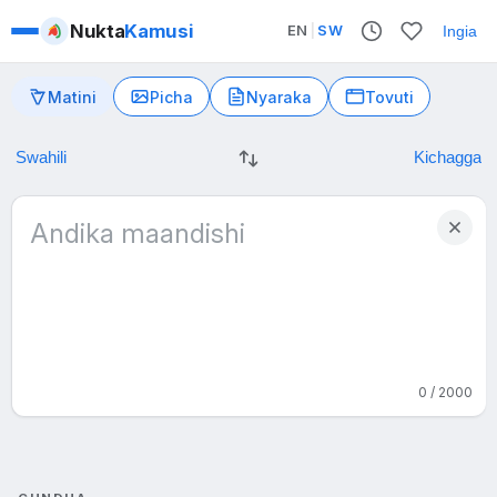
Nukta
Kamusi
EN
|
SW
Ingia
Matini
Picha
Nyaraka
Tovuti
0 / 2000