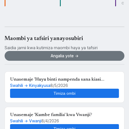
CO
Maombi ya tafsiri yanayosubiri
Saidia jamii kwa kutimiza maombi haya ya tafsiri
Angalia yote →
Unasemaje 'Huyu binti nampenda sana kiasi
Swahili → Kinyakyusa
8/5/2026
kwamba nikimuona tu nahisi kuchanganyikiwa' kwa
Kinyakyusa?
Timiza ombi
Unasemaje 'Kumbe familia' kwa Vwanji?
Swahili → Vwanji
8/4/2026
Timiza ombi