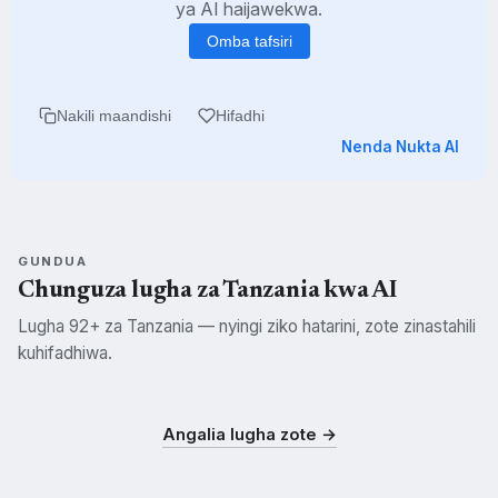
ya AI haijawekwa.
Omba tafsiri
Nakili maandishi
Hifadhi
Nenda Nukta AI
GUNDUA
Chunguza lugha za Tanzania kwa AI
Lugha 92+ za Tanzania — nyingi ziko hatarini, zote zinastahili
kuhifadhiwa.
Swahili
Kisukuma
Kichagga
SWH
SUK
CHG
Angalia lugha zote →