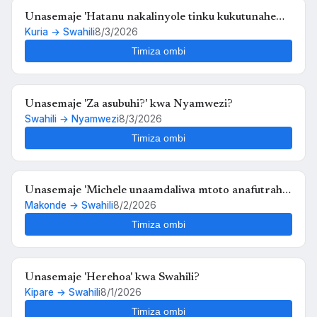
Unasemaje 'Hatanu nakalinyole tinku kukutunahe
Kuria → Swahili
8/3/2026
mula uche kunyankya mute' kwa Swahili?
Timiza ombi
Unasemaje 'Za asubuhi?' kwa Nyamwezi?
Swahili → Nyamwezi
8/3/2026
Timiza ombi
Unasemaje 'Michele unaamdaliwa mtoto anafutrahia'
Makonde → Swahili
8/2/2026
kwa Swahili?
Timiza ombi
Unasemaje 'Herehoa' kwa Swahili?
Kipare → Swahili
8/1/2026
Timiza ombi