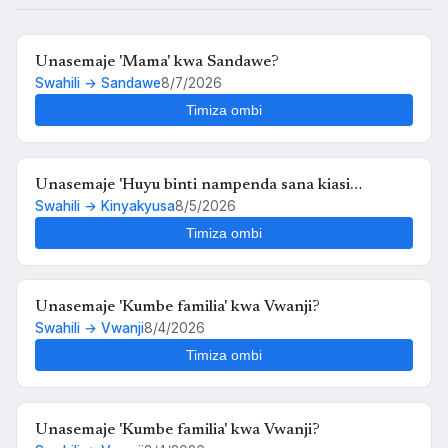
Unasemaje 'Mama' kwa Sandawe?
Swahili → Sandawe
8/7/2026
Timiza ombi
Unasemaje 'Huyu binti nampenda sana kiasi
Swahili → Kinyakyusa
8/5/2026
kwamba nikimuona tu nahisi kuchanganyikiwa' kwa
Kinyakyusa?
Timiza ombi
Unasemaje 'Kumbe familia' kwa Vwanji?
Swahili → Vwanji
8/4/2026
Timiza ombi
Unasemaje 'Kumbe familia' kwa Vwanji?