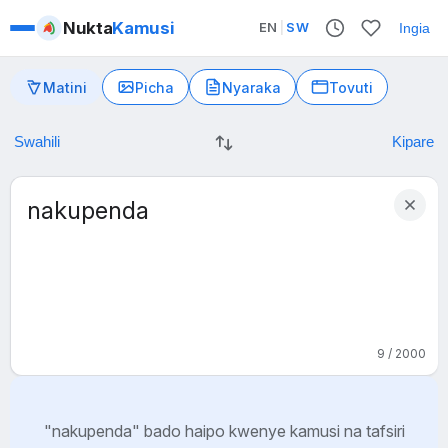
Nukta
Kamusi
EN
|
SW
Ingia
Matini
Picha
Nyaraka
Tovuti
9 / 2000
"nakupenda" bado haipo kwenye kamusi na tafsiri