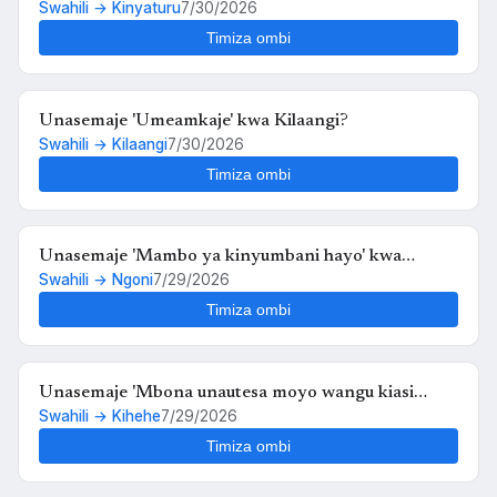
Swahili → Kinyaturu
7/30/2026
Timiza ombi
Unasemaje 'Umeamkaje' kwa Kilaangi?
Swahili → Kilaangi
7/30/2026
Timiza ombi
Unasemaje 'Mambo ya kinyumbani hayo' kwa
Swahili → Ngoni
7/29/2026
Ngoni?
Timiza ombi
Unasemaje 'Mbona unautesa moyo wangu kiasi
Swahili → Kihehe
7/29/2026
hiko,,au kosa langu ni upendo wangu kwako' kwa
Kihehe?
Timiza ombi