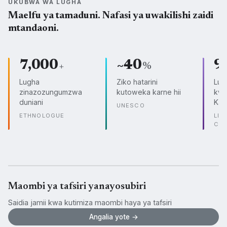
UKUBWA WA LUGHA
Maelfu ya tamaduni. Nafasi ya uwakilishi zaidi
mtandaoni.
7,000
~40
9
+
%
Lugha
Ziko hatarini
Lug
zinazozungumzwa
kutoweka karne hii
kwe
duniani
Kam
UNESCO
ETHNOLOGUE
LIN
CO
Maombi ya tafsiri yanayosubiri
Saidia jamii kwa kutimiza maombi haya ya tafsiri
Angalia yote →