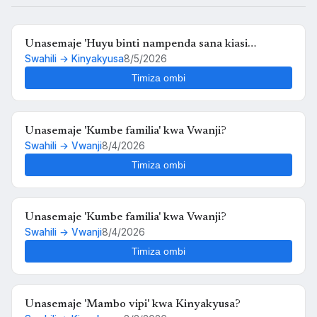
Unasemaje 'Huyu binti nampenda sana kiasi
Swahili → Kinyakyusa
8/5/2026
kwamba nikimuona tu nahisi kuchanganyikiwa' kwa
Kinyakyusa?
Timiza ombi
Unasemaje 'Kumbe familia' kwa Vwanji?
Swahili → Vwanji
8/4/2026
Timiza ombi
Unasemaje 'Kumbe familia' kwa Vwanji?
Swahili → Vwanji
8/4/2026
Timiza ombi
Unasemaje 'Mambo vipi' kwa Kinyakyusa?