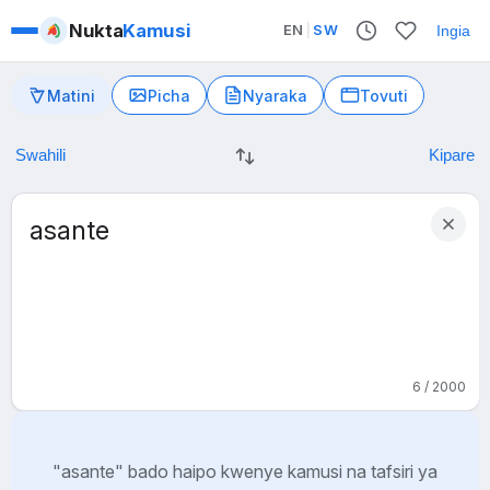
Nukta
Kamusi
EN
|
SW
Ingia
Matini
Picha
Nyaraka
Tovuti
6 / 2000
"asante" bado haipo kwenye kamusi na tafsiri ya