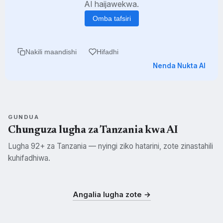
AI haijawekwa.
Omba tafsiri
Nakili maandishi
Hifadhi
Nenda Nukta AI
GUNDUA
Chunguza lugha za Tanzania kwa AI
Lugha 92+ za Tanzania — nyingi ziko hatarini, zote zinastahili
kuhifadhiwa.
Swahili
Kisukuma
Kichagga
SWH
SUK
CHG
Angalia lugha zote →