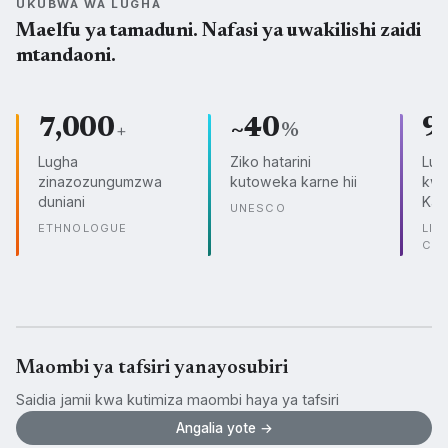
UKUBWA WA LUGHA
Maelfu ya tamaduni. Nafasi ya uwakilishi zaidi
mtandaoni.
7,000
~40
9
+
%
Lugha
Ziko hatarini
Lug
zinazozungumzwa
kutoweka karne hii
kwe
duniani
Kam
UNESCO
ETHNOLOGUE
LIN
CO
Maombi ya tafsiri yanayosubiri
Saidia jamii kwa kutimiza maombi haya ya tafsiri
Angalia yote →