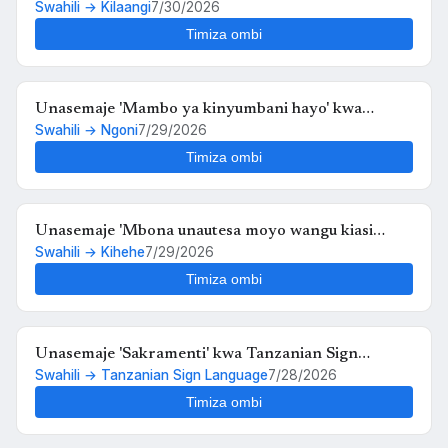
Swahili → Kilaangi
7/30/2026
Timiza ombi
Unasemaje 'Mambo ya kinyumbani hayo' kwa
Swahili → Ngoni
7/29/2026
Ngoni?
Timiza ombi
Unasemaje 'Mbona unautesa moyo wangu kiasi
Swahili → Kihehe
7/29/2026
hiko,,au kosa langu ni upendo wangu kwako' kwa
Kihehe?
Timiza ombi
Unasemaje 'Sakramenti' kwa Tanzanian Sign
Swahili → Tanzanian Sign Language
7/28/2026
Language?
Timiza ombi