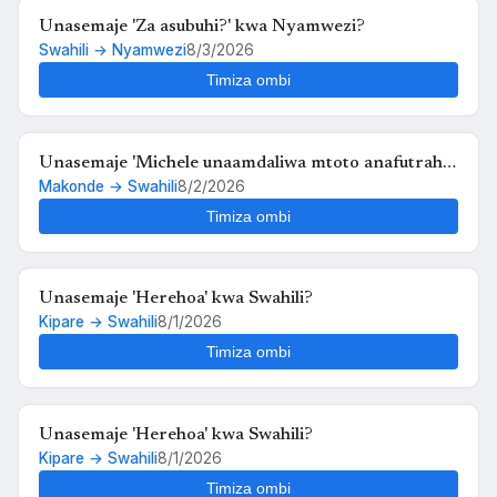
Unasemaje 'Za asubuhi?' kwa Nyamwezi?
Swahili → Nyamwezi
8/3/2026
Timiza ombi
Unasemaje 'Michele unaamdaliwa mtoto anafutrahia'
Makonde → Swahili
8/2/2026
kwa Swahili?
Timiza ombi
Unasemaje 'Herehoa' kwa Swahili?
Kipare → Swahili
8/1/2026
Timiza ombi
Unasemaje 'Herehoa' kwa Swahili?
Kipare → Swahili
8/1/2026
Timiza ombi