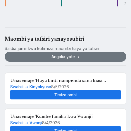
CO
Maombi ya tafsiri yanayosubiri
Saidia jamii kwa kutimiza maombi haya ya tafsiri
Angalia yote →
Unasemaje 'Huyu binti nampenda sana kiasi
Swahili → Kinyakyusa
8/5/2026
kwamba nikimuona tu nahisi kuchanganyikiwa' kwa
Kinyakyusa?
Timiza ombi
Unasemaje 'Kumbe familia' kwa Vwanji?
Swahili → Vwanji
8/4/2026
Timiza ombi