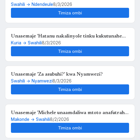
Swahili → Ndendeule
8/3/2026
Timiza ombi
Unasemaje 'Hatanu nakalinyole tinku kukutunahe
Kuria → Swahili
8/3/2026
mula uche kunyankya mute' kwa Swahili?
Timiza ombi
Unasemaje 'Za asubuhi?' kwa Nyamwezi?
Swahili → Nyamwezi
8/3/2026
Timiza ombi
Unasemaje 'Michele unaamdaliwa mtoto anafutrahia'
Makonde → Swahili
8/2/2026
kwa Swahili?
Timiza ombi