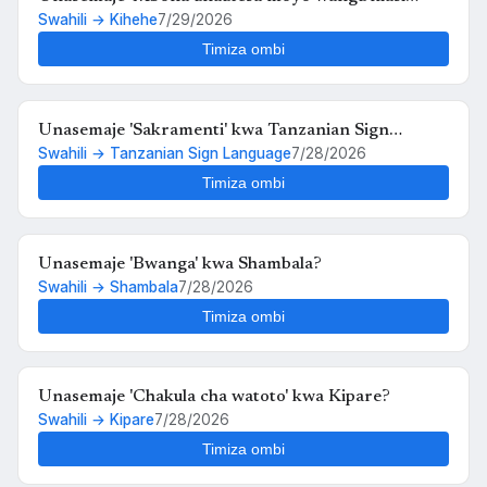
Swahili → Kihehe
7/29/2026
hiko,,au kosa langu ni upendo wangu kwako' kwa
Kihehe?
Timiza ombi
Unasemaje 'Sakramenti' kwa Tanzanian Sign
Swahili → Tanzanian Sign Language
7/28/2026
Language?
Timiza ombi
Unasemaje 'Bwanga' kwa Shambala?
Swahili → Shambala
7/28/2026
Timiza ombi
Unasemaje 'Chakula cha watoto' kwa Kipare?
Swahili → Kipare
7/28/2026
Timiza ombi