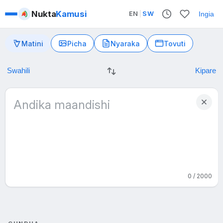
Nukta
Kamusi
EN
|
SW
Ingia
Matini
Picha
Nyaraka
Tovuti
0 / 2000