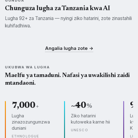
GUNDUA
Chunguza lugha za Tanzania kwa AI
Lugha 92+ za Tanzania — nyingi ziko hatarini, zote zinastahili
kuhifadhiwa.
Swahili
Kisukuma
Kichagga
SWH
SUK
CHG
Angalia lugha zote →
UKUBWA WA LUGHA
Maelfu ya tamaduni. Nafasi ya uwakilishi zaidi
mtandaoni.
7,000
~40
9
+
%
Lugha
Ziko hatarini
Lug
zinazozungumzwa
kutoweka karne hii
kwe
duniani
Kam
UNESCO
ETHNOLOGUE
LIN