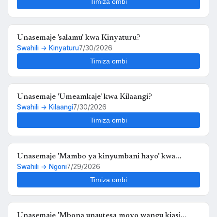
Timiza ombi
Unasemaje 'salamu' kwa Kinyaturu?
Swahili → Kinyaturu
7/30/2026
Timiza ombi
Unasemaje 'Umeamkaje' kwa Kilaangi?
Swahili → Kilaangi
7/30/2026
Timiza ombi
Unasemaje 'Mambo ya kinyumbani hayo' kwa
Swahili → Ngoni
7/29/2026
Ngoni?
Timiza ombi
Unasemaje 'Mbona unautesa moyo wangu kiasi