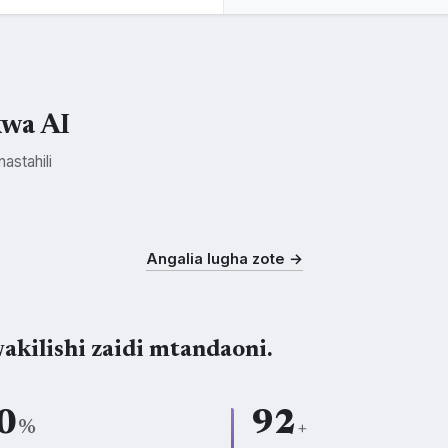
kwa AI
astahili
Kichagga
Nyamwezi
Makonde
CHG
NYM
KDE
Angalia lugha zote →
akilishi zaidi mtandaoni.
0
92
%
+