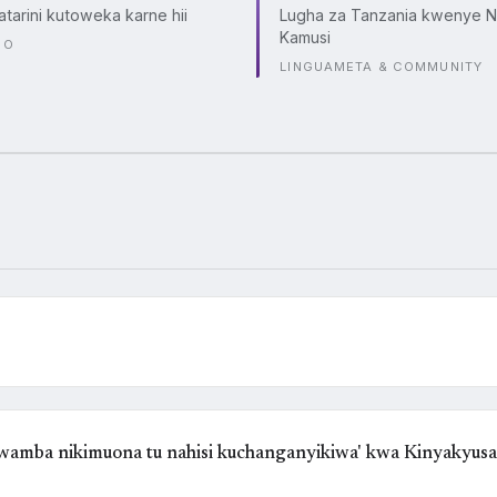
atarini kutoweka karne hii
Lugha za Tanzania kwenye N
Kamusi
CO
LINGUAMETA & COMMUNITY
kwamba nikimuona tu nahisi kuchanganyikiwa' kwa Kinyakyus