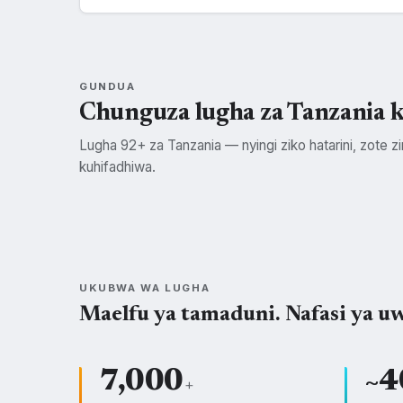
GUNDUA
Chunguza lugha za Tanzania 
Lugha 92+ za Tanzania — nyingi ziko hatarini, zote zin
kuhifadhiwa.
Swahili
Kisukuma
SWH
SUK
UKUBWA WA LUGHA
Maelfu ya tamaduni. Nafasi ya uw
7,000
~4
+