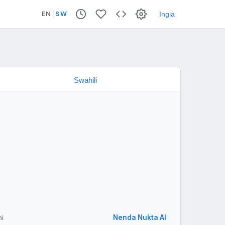
EN
|
SW
Ingia
Nenda Nukta AI
hi