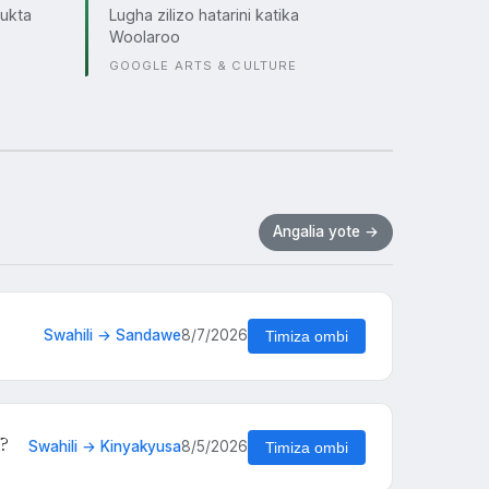
ukta
Lugha zilizo hatarini katika
Woolaroo
GOOGLE ARTS & CULTURE
Angalia yote →
Swahili → Sandawe
8/7/2026
Timiza ombi
a?
Swahili → Kinyakyusa
8/5/2026
Timiza ombi