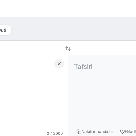
uti
Tafsiri
Nakili maandishi
Hifad
0 / 2000