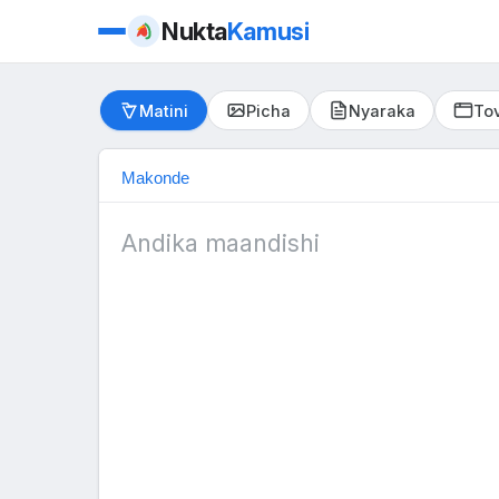
Nukta
Kamusi
Matini
Picha
Nyaraka
Tov