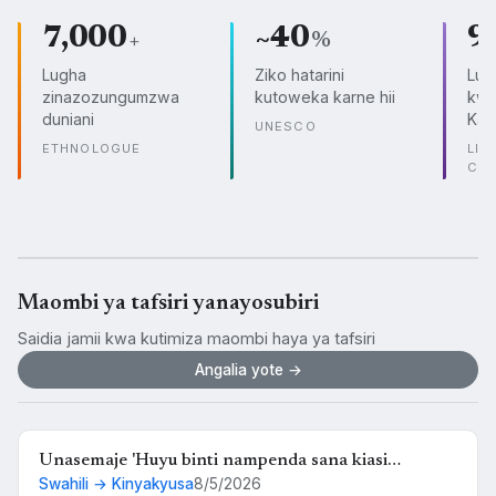
7,000
~40
9
+
%
Lugha
Ziko hatarini
Lug
zinazozungumzwa
kutoweka karne hii
kwe
duniani
Kam
UNESCO
ETHNOLOGUE
LIN
CO
Maombi ya tafsiri yanayosubiri
Saidia jamii kwa kutimiza maombi haya ya tafsiri
Angalia yote →
Unasemaje 'Huyu binti nampenda sana kiasi
Swahili → Kinyakyusa
8/5/2026
kwamba nikimuona tu nahisi kuchanganyikiwa' kwa