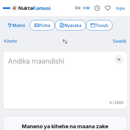
Nukta
Kamusi
EN
|
SW
Ingia
Matini
Picha
Nyaraka
Tovuti
0 / 2000
Maneno ya kihehe na maana zake