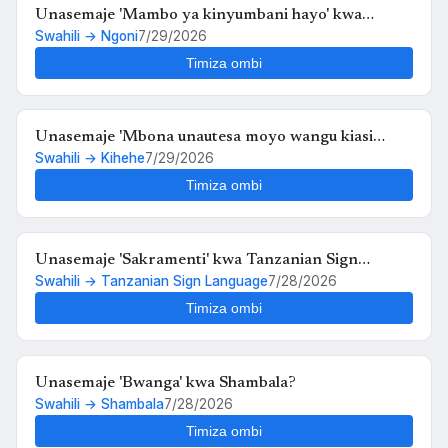
Unasemaje 'Mambo ya kinyumbani hayo' kwa
Swahili → Ngoni
7/29/2026
Ngoni?
Timiza ombi
Unasemaje 'Mbona unautesa moyo wangu kiasi
Swahili → Kihehe
7/29/2026
hiko,,au kosa langu ni upendo wangu kwako' kwa
Kihehe?
Timiza ombi
Unasemaje 'Sakramenti' kwa Tanzanian Sign
Swahili → Tanzanian Sign Language
7/28/2026
Language?
Timiza ombi
Unasemaje 'Bwanga' kwa Shambala?
Swahili → Shambala
7/28/2026
Timiza ombi