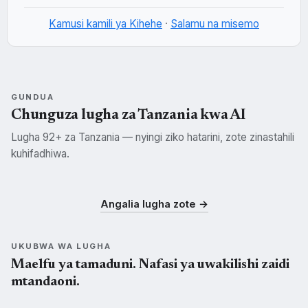
Kamusi kamili ya Kihehe
·
Salamu na misemo
GUNDUA
Chunguza lugha za Tanzania kwa AI
Lugha 92+ za Tanzania — nyingi ziko hatarini, zote zinastahili
kuhifadhiwa.
Swahili
Kisukuma
Kichagga
SWH
SUK
CHG
Angalia lugha zote →
UKUBWA WA LUGHA
Maelfu ya tamaduni. Nafasi ya uwakilishi zaidi
mtandaoni.