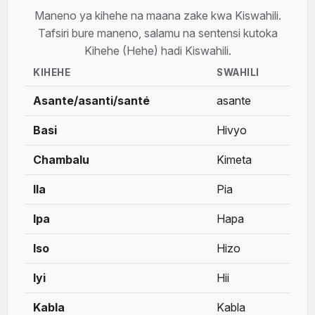
Maneno ya kihehe na maana zake kwa Kiswahili.
Tafsiri bure maneno, salamu na sentensi kutoka
Kihehe (Hehe) hadi Kiswahili.
KIHEHE
SWAHILI
Asante/asanti/santé
asante
Basi
Hivyo
Chambalu
Kimeta
Ila
Pia
Ipa
Hapa
Iso
Hizo
Iyi
Hii
Kabla
Kabla