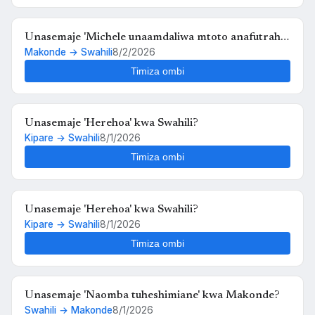
Unasemaje 'Michele unaamdaliwa mtoto anafutrahia'
Makonde → Swahili
8/2/2026
kwa Swahili?
Timiza ombi
Unasemaje 'Herehoa' kwa Swahili?
Kipare → Swahili
8/1/2026
Timiza ombi
Unasemaje 'Herehoa' kwa Swahili?
Kipare → Swahili
8/1/2026
Timiza ombi
Unasemaje 'Naomba tuheshimiane' kwa Makonde?
Swahili → Makonde
8/1/2026