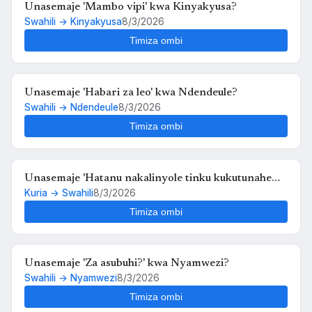
Unasemaje 'Mambo vipi' kwa Kinyakyusa?
Swahili → Kinyakyusa
8/3/2026
Timiza ombi
Unasemaje 'Habari za leo' kwa Ndendeule?
Swahili → Ndendeule
8/3/2026
Timiza ombi
Unasemaje 'Hatanu nakalinyole tinku kukutunahe
Kuria → Swahili
8/3/2026
mula uche kunyankya mute' kwa Swahili?
Timiza ombi
Unasemaje 'Za asubuhi?' kwa Nyamwezi?
Swahili → Nyamwezi
8/3/2026
Timiza ombi