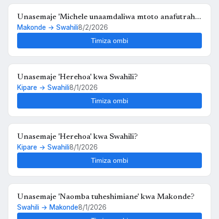
Unasemaje 'Michele unaamdaliwa mtoto anafutrahia'
Makonde → Swahili
8/2/2026
kwa Swahili?
Timiza ombi
Unasemaje 'Herehoa' kwa Swahili?
Kipare → Swahili
8/1/2026
Timiza ombi
Unasemaje 'Herehoa' kwa Swahili?
Kipare → Swahili
8/1/2026
Timiza ombi
Unasemaje 'Naomba tuheshimiane' kwa Makonde?
Swahili → Makonde
8/1/2026