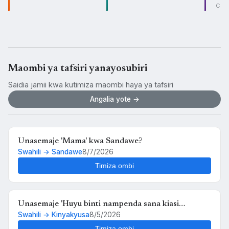
CO
Maombi ya tafsiri yanayosubiri
Saidia jamii kwa kutimiza maombi haya ya tafsiri
Angalia yote →
Unasemaje 'Mama' kwa Sandawe?
Swahili → Sandawe
8/7/2026
Timiza ombi
Unasemaje 'Huyu binti nampenda sana kiasi
Swahili → Kinyakyusa
8/5/2026
kwamba nikimuona tu nahisi kuchanganyikiwa' kwa
Kinyakyusa?
Timiza ombi