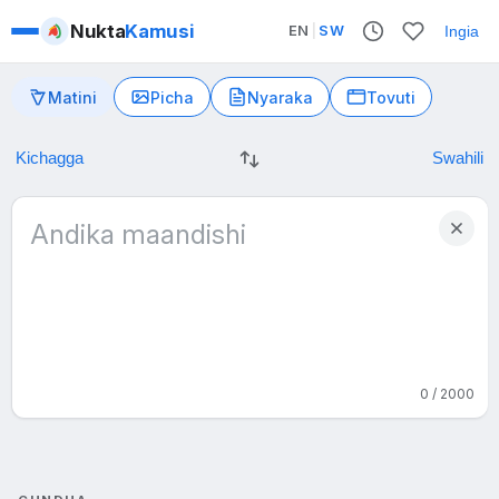
Nukta
Kamusi
EN
|
SW
Ingia
Matini
Picha
Nyaraka
Tovuti
0 / 2000