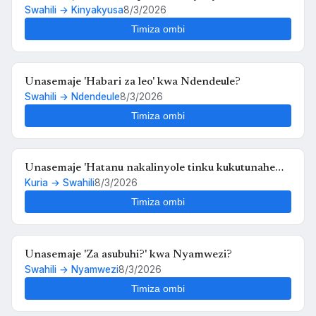
Swahili → Kinyakyusa
8/3/2026
Timiza ombi
Unasemaje 'Habari za leo' kwa Ndendeule?
Swahili → Ndendeule
8/3/2026
Timiza ombi
Unasemaje 'Hatanu nakalinyole tinku kukutunahe
Kuria → Swahili
8/3/2026
mula uche kunyankya mute' kwa Swahili?
Timiza ombi
Unasemaje 'Za asubuhi?' kwa Nyamwezi?
Swahili → Nyamwezi
8/3/2026
Timiza ombi