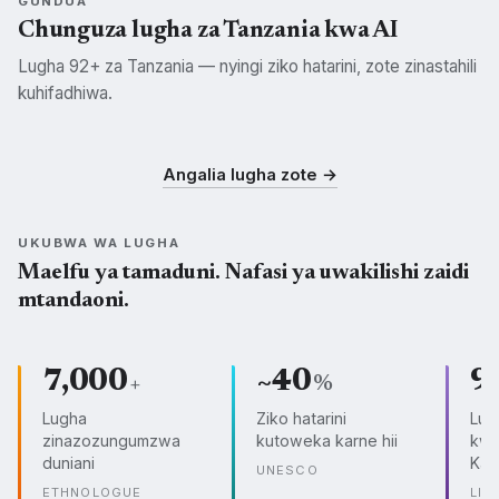
GUNDUA
Chunguza lugha za Tanzania kwa AI
Lugha 92+ za Tanzania — nyingi ziko hatarini, zote zinastahili
kuhifadhiwa.
Swahili
Kisukuma
Kichagga
SWH
SUK
CHG
Angalia lugha zote →
UKUBWA WA LUGHA
Maelfu ya tamaduni. Nafasi ya uwakilishi zaidi
mtandaoni.
7,000
~40
9
+
%
Lugha
Ziko hatarini
Lug
zinazozungumzwa
kutoweka karne hii
kwe
duniani
Kam
UNESCO
ETHNOLOGUE
LIN