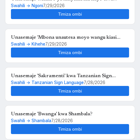
Swahili → Ngoni
7/29/2026
Ngoni?
Timiza ombi
Unasemaje 'Mbona unautesa moyo wangu kiasi
Swahili → Kihehe
7/29/2026
hiko,,au kosa langu ni upendo wangu kwako' kwa
Kihehe?
Timiza ombi
Unasemaje 'Sakramenti' kwa Tanzanian Sign
Swahili → Tanzanian Sign Language
7/28/2026
Language?
Timiza ombi
Unasemaje 'Bwanga' kwa Shambala?
Swahili → Shambala
7/28/2026
Timiza ombi