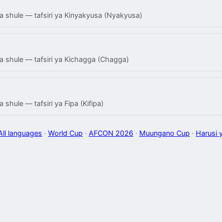
 shule — tafsiri ya Kinyakyusa (Nyakyusa)
 shule — tafsiri ya Kichagga (Chagga)
shule — tafsiri ya Fipa (Kifipa)
All languages
·
World Cup
·
AFCON 2026
·
Muungano Cup
·
Harusi 