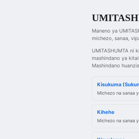
UMITASHU
Maneno ya UMITASHU
michezo, sanaa, vipa
UMITASHUMTA ni kif
mashindano ya kitai
Mashindano huanzia n
Kisukuma (Suku
Michezo na sanaa y
Kihehe
Michezo na sanaa ya