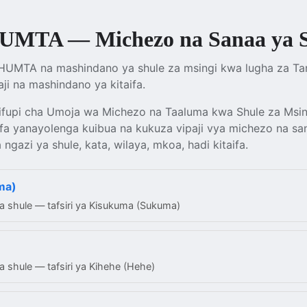
MTA — Michezo na Sanaa ya S
MTA na mashindano ya shule za msingi kwa lugha za Tanz
ji na mashindano ya kitaifa.
upi cha Umoja wa Michezo na Taaluma kwa Shule za Msin
fa yanayolenga kuibua na kukuza vipaji vya michezo na sa
gazi ya shule, kata, wilaya, mkoa, hadi kitaifa.
ma)
a shule — tafsiri ya Kisukuma (Sukuma)
 shule — tafsiri ya Kihehe (Hehe)