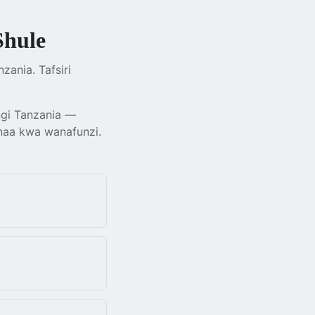
hule
ania. Tafsiri
gi Tanzania —
naa kwa wanafunzi.