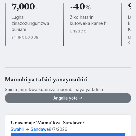
7,000
~40
9
+
%
Lugha
Ziko hatarini
Lug
zinazozungumzwa
kutoweka karne hii
kwe
duniani
Kam
UNESCO
ETHNOLOGUE
LIN
CO
Maombi ya tafsiri yanayosubiri
Saidia jamii kwa kutimiza maombi haya ya tafsiri
Angalia yote →
Unasemaje 'Mama' kwa Sandawe?
Swahili → Sandawe
8/7/2026