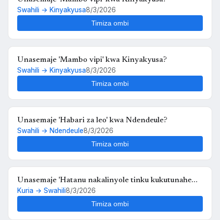
Swahili → Kinyakyusa
8/3/2026
Timiza ombi
Unasemaje 'Mambo vipi' kwa Kinyakyusa?
Swahili → Kinyakyusa
8/3/2026
Timiza ombi
Unasemaje 'Habari za leo' kwa Ndendeule?
Swahili → Ndendeule
8/3/2026
Timiza ombi
Unasemaje 'Hatanu nakalinyole tinku kukutunahe
Kuria → Swahili
8/3/2026
mula uche kunyankya mute' kwa Swahili?
Timiza ombi