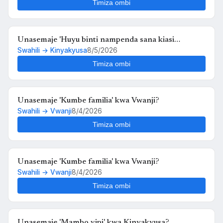
Timiza ombi
Unasemaje 'Huyu binti nampenda sana kiasi
Swahili → Kinyakyusa
8/5/2026
kwamba nikimuona tu nahisi kuchanganyikiwa' kwa
Kinyakyusa?
Timiza ombi
Unasemaje 'Kumbe familia' kwa Vwanji?
Swahili → Vwanji
8/4/2026
Timiza ombi
Unasemaje 'Kumbe familia' kwa Vwanji?
Swahili → Vwanji
8/4/2026
Timiza ombi
Unasemaje 'Mambo vipi' kwa Kinyakyusa?