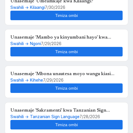
Unasemaje 'Umeamkaje' kwa Kilaangi?
Swahili → Kilaangi
7/30/2026
Timiza ombi
Unasemaje 'Mambo ya kinyumbani hayo' kwa
Swahili → Ngoni
7/29/2026
Ngoni?
Timiza ombi
Unasemaje 'Mbona unautesa moyo wangu kiasi
Swahili → Kihehe
7/29/2026
hiko,,au kosa langu ni upendo wangu kwako' kwa
Kihehe?
Timiza ombi
Unasemaje 'Sakramenti' kwa Tanzanian Sign
Swahili → Tanzanian Sign Language
7/28/2026
Language?
Timiza ombi