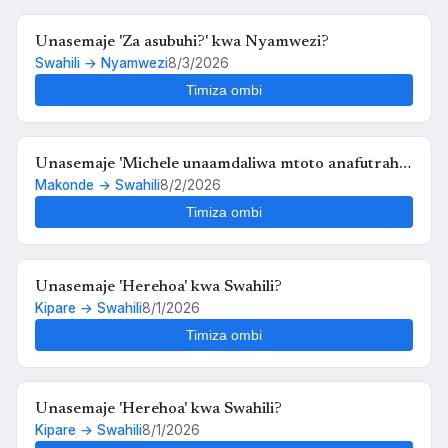
Unasemaje 'Za asubuhi?' kwa Nyamwezi?
Swahili → Nyamwezi
8/3/2026
Timiza ombi
Unasemaje 'Michele unaamdaliwa mtoto anafutrahia'
Makonde → Swahili
8/2/2026
kwa Swahili?
Timiza ombi
Unasemaje 'Herehoa' kwa Swahili?
Kipare → Swahili
8/1/2026
Timiza ombi
Unasemaje 'Herehoa' kwa Swahili?
Kipare → Swahili
8/1/2026