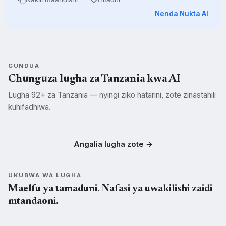
Nenda Nukta AI
GUNDUA
Chunguza lugha za Tanzania kwa AI
Lugha 92+ za Tanzania — nyingi ziko hatarini, zote zinastahili
kuhifadhiwa.
Swahili
Kisukuma
Kichagga
SWH
SUK
CHG
Angalia lugha zote →
UKUBWA WA LUGHA
Maelfu ya tamaduni. Nafasi ya uwakilishi zaidi
mtandaoni.