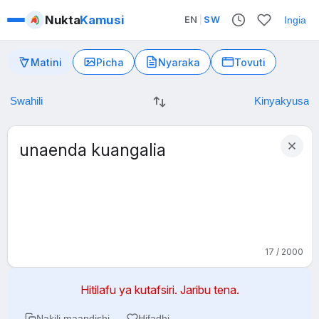
Nukta
Kamusi
EN
|
SW
Ingia
Matini
Picha
Nyaraka
Tovuti
17 / 2000
Hitilafu ya kutafsiri. Jaribu tena.
Nakili maandishi
Hifadhi