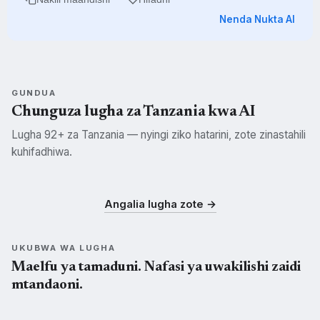
Nenda Nukta AI
GUNDUA
Chunguza lugha za Tanzania kwa AI
Lugha 92+ za Tanzania — nyingi ziko hatarini, zote zinastahili
kuhifadhiwa.
Swahili
Kisukuma
Kichagga
SWH
SUK
CHG
Angalia lugha zote →
UKUBWA WA LUGHA
Maelfu ya tamaduni. Nafasi ya uwakilishi zaidi
mtandaoni.