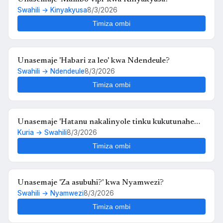
Swahili → Kinyakyusa
8/3/2026
Timiza ombi
Unasemaje 'Habari za leo' kwa Ndendeule?
Swahili → Ndendeule
8/3/2026
Timiza ombi
Unasemaje 'Hatanu nakalinyole tinku kukutunahe
Kuria → Swahili
8/3/2026
mula uche kunyankya mute' kwa Swahili?
Timiza ombi
Unasemaje 'Za asubuhi?' kwa Nyamwezi?
Swahili → Nyamwezi
8/3/2026
Timiza ombi