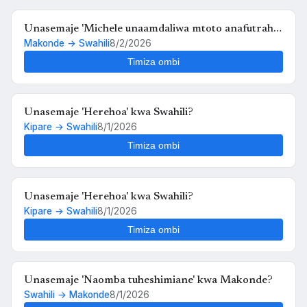
Unasemaje 'Michele unaamdaliwa mtoto anafutrahia'
Makonde → Swahili
8/2/2026
kwa Swahili?
Timiza ombi
Unasemaje 'Herehoa' kwa Swahili?
Kipare → Swahili
8/1/2026
Timiza ombi
Unasemaje 'Herehoa' kwa Swahili?
Kipare → Swahili
8/1/2026
Timiza ombi
Unasemaje 'Naomba tuheshimiane' kwa Makonde?
Swahili → Makonde
8/1/2026