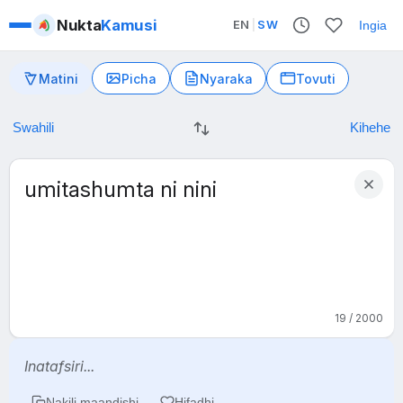
Nukta
Kamusi
EN
|
SW
Ingia
Matini
Picha
Nyaraka
Tovuti
19 / 2000
Inatafsiri...
Nakili maandishi
Hifadhi