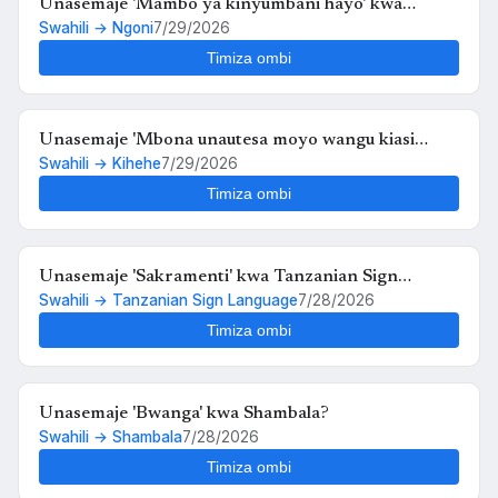
Unasemaje 'Mambo ya kinyumbani hayo' kwa
Swahili → Ngoni
7/29/2026
Ngoni?
Timiza ombi
Unasemaje 'Mbona unautesa moyo wangu kiasi
Swahili → Kihehe
7/29/2026
hiko,,au kosa langu ni upendo wangu kwako' kwa
Kihehe?
Timiza ombi
Unasemaje 'Sakramenti' kwa Tanzanian Sign
Swahili → Tanzanian Sign Language
7/28/2026
Language?
Timiza ombi
Unasemaje 'Bwanga' kwa Shambala?
Swahili → Shambala
7/28/2026
Timiza ombi