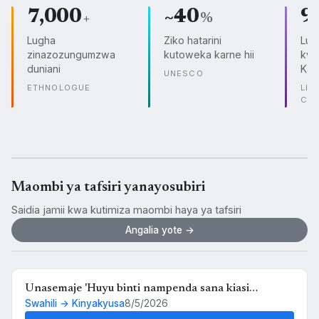
7,000
~40
9
+
%
Lugha
Ziko hatarini
Lug
zinazozungumzwa
kutoweka karne hii
kwe
duniani
Kam
UNESCO
ETHNOLOGUE
LIN
CO
Maombi ya tafsiri yanayosubiri
Saidia jamii kwa kutimiza maombi haya ya tafsiri
Angalia yote →
Unasemaje 'Huyu binti nampenda sana kiasi
Swahili → Kinyakyusa
8/5/2026
kwamba nikimuona tu nahisi kuchanganyikiwa' kwa