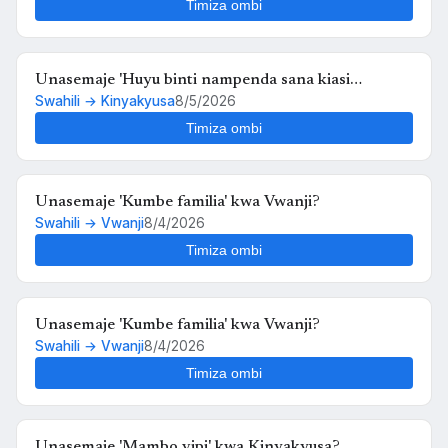
Timiza ombi
Unasemaje 'Huyu binti nampenda sana kiasi
Swahili → Kinyakyusa
8/5/2026
kwamba nikimuona tu nahisi kuchanganyikiwa' kwa
Kinyakyusa?
Timiza ombi
Unasemaje 'Kumbe familia' kwa Vwanji?
Swahili → Vwanji
8/4/2026
Timiza ombi
Unasemaje 'Kumbe familia' kwa Vwanji?
Swahili → Vwanji
8/4/2026
Timiza ombi
Unasemaje 'Mambo vipi' kwa Kinyakyusa?