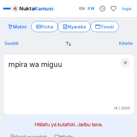
Nukta
Kamusi
EN
|
SW
Ingia
Matini
Picha
Nyaraka
Tovuti
14 / 2000
Hitilafu ya kutafsiri. Jaribu tena.
Nakili maandishi
Hifadhi