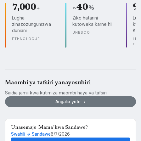
7,000
~40
9
+
%
Lugha
Ziko hatarini
Lug
zinazozungumzwa
kutoweka karne hii
kwe
duniani
Kam
UNESCO
ETHNOLOGUE
LIN
CO
Maombi ya tafsiri yanayosubiri
Saidia jamii kwa kutimiza maombi haya ya tafsiri
Angalia yote →
Unasemaje 'Mama' kwa Sandawe?
Swahili → Sandawe
8/7/2026