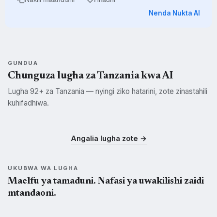
Nenda Nukta AI
GUNDUA
Chunguza lugha za Tanzania kwa AI
Lugha 92+ za Tanzania — nyingi ziko hatarini, zote zinastahili
kuhifadhiwa.
Swahili
Kisukuma
Kichagga
SWH
SUK
CHG
Angalia lugha zote →
UKUBWA WA LUGHA
Maelfu ya tamaduni. Nafasi ya uwakilishi zaidi
mtandaoni.