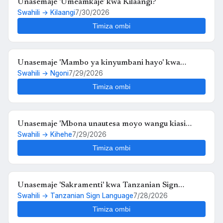
Unasemaje 'Umeamkaje' kwa Kilaangi?
Swahili → Kilaangi
7/30/2026
Timiza ombi
Unasemaje 'Mambo ya kinyumbani hayo' kwa
Swahili → Ngoni
7/29/2026
Ngoni?
Timiza ombi
Unasemaje 'Mbona unautesa moyo wangu kiasi
Swahili → Kihehe
7/29/2026
hiko,,au kosa langu ni upendo wangu kwako' kwa
Kihehe?
Timiza ombi
Unasemaje 'Sakramenti' kwa Tanzanian Sign
Swahili → Tanzanian Sign Language
7/28/2026
Language?
Timiza ombi