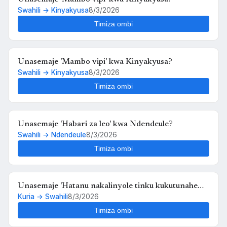
Swahili → Kinyakyusa
8/3/2026
Timiza ombi
Unasemaje 'Mambo vipi' kwa Kinyakyusa?
Swahili → Kinyakyusa
8/3/2026
Timiza ombi
Unasemaje 'Habari za leo' kwa Ndendeule?
Swahili → Ndendeule
8/3/2026
Timiza ombi
Unasemaje 'Hatanu nakalinyole tinku kukutunahe
Kuria → Swahili
8/3/2026
mula uche kunyankya mute' kwa Swahili?
Timiza ombi