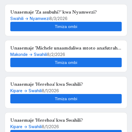
Unasemaje 'Za asubuhi?' kwa Nyamwezi?
Swahili → Nyamwezi
8/3/2026
Timiza ombi
Unasemaje 'Michele unaamdaliwa mtoto anafutrahia'
Makonde → Swahili
8/2/2026
kwa Swahili?
Timiza ombi
Unasemaje 'Herehoa' kwa Swahili?
Kipare → Swahili
8/1/2026
Timiza ombi
Unasemaje 'Herehoa' kwa Swahili?
Kipare → Swahili
8/1/2026