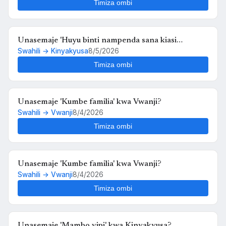
Timiza ombi
Unasemaje 'Huyu binti nampenda sana kiasi
Swahili → Kinyakyusa
8/5/2026
kwamba nikimuona tu nahisi kuchanganyikiwa' kwa
Kinyakyusa?
Timiza ombi
Unasemaje 'Kumbe familia' kwa Vwanji?
Swahili → Vwanji
8/4/2026
Timiza ombi
Unasemaje 'Kumbe familia' kwa Vwanji?
Swahili → Vwanji
8/4/2026
Timiza ombi
Unasemaje 'Mambo vipi' kwa Kinyakyusa?