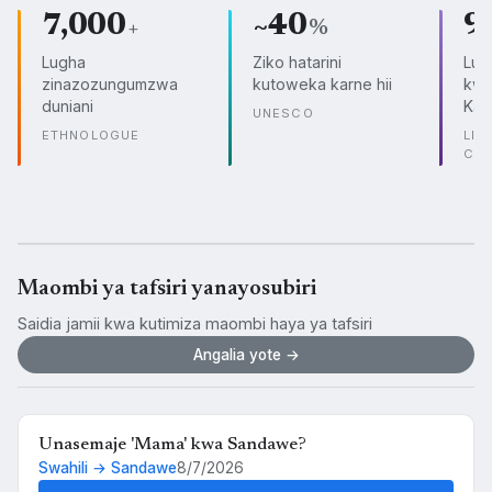
7,000
~40
9
+
%
Lugha
Ziko hatarini
Lug
zinazozungumzwa
kutoweka karne hii
kwe
duniani
Kam
UNESCO
ETHNOLOGUE
LIN
CO
Maombi ya tafsiri yanayosubiri
Saidia jamii kwa kutimiza maombi haya ya tafsiri
Angalia yote →
Unasemaje 'Mama' kwa Sandawe?
Swahili → Sandawe
8/7/2026