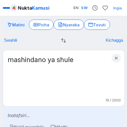
Nukta
Kamusi
EN
|
SW
Ingia
Matini
Picha
Nyaraka
Tovuti
19 / 2000
Inatafsiri...
Nakili maandishi
Hifadhi