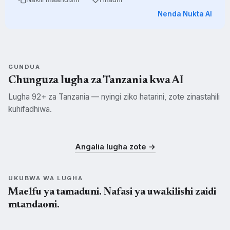
Nenda Nukta AI
GUNDUA
Chunguza lugha za Tanzania kwa AI
Lugha 92+ za Tanzania — nyingi ziko hatarini, zote zinastahili
kuhifadhiwa.
Swahili
Kisukuma
Kichagga
SWH
SUK
CHG
Angalia lugha zote →
UKUBWA WA LUGHA
Maelfu ya tamaduni. Nafasi ya uwakilishi zaidi
mtandaoni.