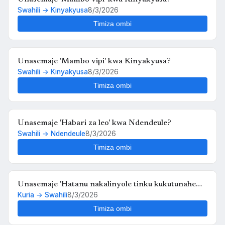
Swahili → Kinyakyusa
8/3/2026
Timiza ombi
Unasemaje 'Mambo vipi' kwa Kinyakyusa?
Swahili → Kinyakyusa
8/3/2026
Timiza ombi
Unasemaje 'Habari za leo' kwa Ndendeule?
Swahili → Ndendeule
8/3/2026
Timiza ombi
Unasemaje 'Hatanu nakalinyole tinku kukutunahe
Kuria → Swahili
8/3/2026
mula uche kunyankya mute' kwa Swahili?
Timiza ombi