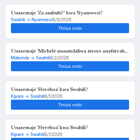
Unasemaje 'Za asubuhi?' kwa Nyamwezi?
Swahili → Nyamwezi
8/3/2026
Timiza ombi
Unasemaje 'Michele unaamdaliwa mtoto anafutrahia'
Makonde → Swahili
8/2/2026
kwa Swahili?
Timiza ombi
Unasemaje 'Herehoa' kwa Swahili?
Kipare → Swahili
8/1/2026
Timiza ombi
Unasemaje 'Herehoa' kwa Swahili?
Kipare → Swahili
8/1/2026