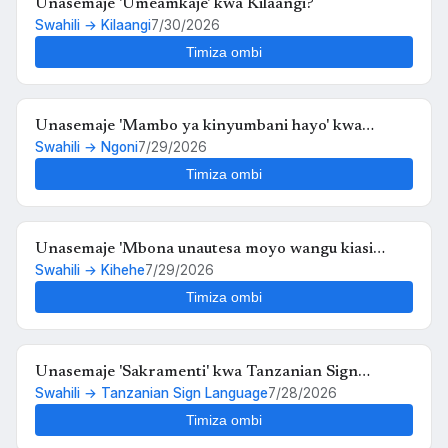
Unasemaje 'Umeamkaje' kwa Kilaangi?
Swahili → Kilaangi
7/30/2026
Timiza ombi
Unasemaje 'Mambo ya kinyumbani hayo' kwa
Swahili → Ngoni
7/29/2026
Ngoni?
Timiza ombi
Unasemaje 'Mbona unautesa moyo wangu kiasi
Swahili → Kihehe
7/29/2026
hiko,,au kosa langu ni upendo wangu kwako' kwa
Kihehe?
Timiza ombi
Unasemaje 'Sakramenti' kwa Tanzanian Sign
Swahili → Tanzanian Sign Language
7/28/2026
Language?
Timiza ombi