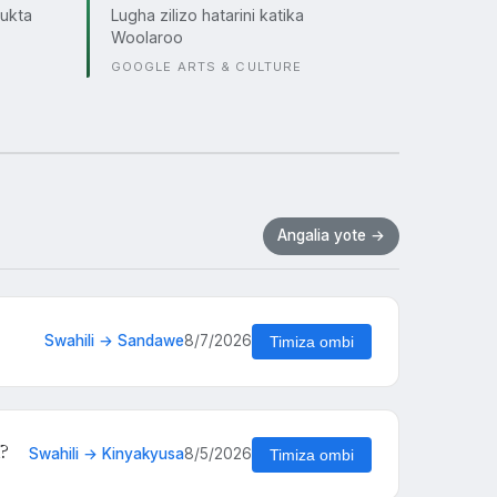
ukta
Lugha zilizo hatarini katika
Woolaroo
GOOGLE ARTS & CULTURE
Angalia yote →
Swahili → Sandawe
8/7/2026
Timiza ombi
a?
Swahili → Kinyakyusa
8/5/2026
Timiza ombi