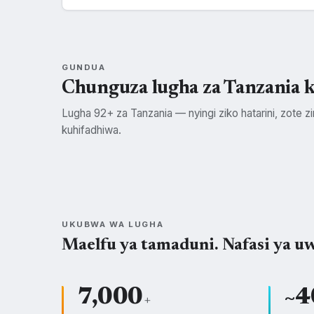
GUNDUA
Chunguza lugha za Tanzania 
Lugha 92+ za Tanzania — nyingi ziko hatarini, zote zin
kuhifadhiwa.
Swahili
Kisukuma
SWH
SUK
UKUBWA WA LUGHA
Maelfu ya tamaduni. Nafasi ya uw
7,000
~4
+