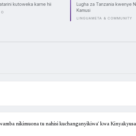
atarini kutoweka karne hii
Lugha za Tanzania kwenye N
Kamusi
CO
LINGUAMETA & COMMUNITY
kwamba nikimuona tu nahisi kuchanganyikiwa' kwa Kinyakyus