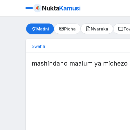
Nukta
Kamusi
Matini
Picha
Nyaraka
Tov