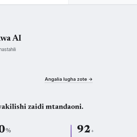
kwa AI
astahili
Kichagga
Nyamwezi
Makonde
CHG
NYM
KDE
Angalia lugha zote →
akilishi zaidi mtandaoni.
0
92
%
+