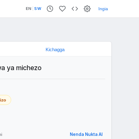
EN
|
SW
Ingia
a ya michezo
tizo
Nenda Nukta AI
hi