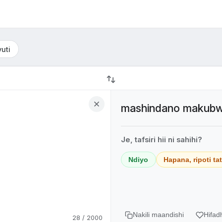
uti
mashindano makubw
Je, tafsiri hii ni sahihi?
Ndiyo
Hapana, ripoti ta
Nakili maandishi
Hifad
28 / 2000