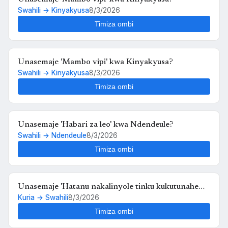
Swahili → Kinyakyusa
8/3/2026
Timiza ombi
Unasemaje 'Mambo vipi' kwa Kinyakyusa?
Swahili → Kinyakyusa
8/3/2026
Timiza ombi
Unasemaje 'Habari za leo' kwa Ndendeule?
Swahili → Ndendeule
8/3/2026
Timiza ombi
Unasemaje 'Hatanu nakalinyole tinku kukutunahe
Kuria → Swahili
8/3/2026
mula uche kunyankya mute' kwa Swahili?
Timiza ombi