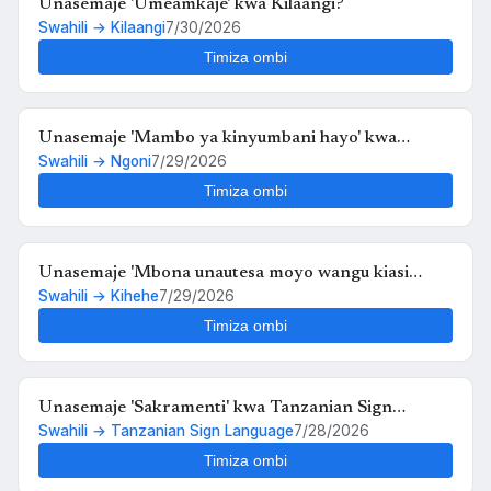
Unasemaje 'Umeamkaje' kwa Kilaangi?
Swahili → Kilaangi
7/30/2026
Timiza ombi
Unasemaje 'Mambo ya kinyumbani hayo' kwa
Swahili → Ngoni
7/29/2026
Ngoni?
Timiza ombi
Unasemaje 'Mbona unautesa moyo wangu kiasi
Swahili → Kihehe
7/29/2026
hiko,,au kosa langu ni upendo wangu kwako' kwa
Kihehe?
Timiza ombi
Unasemaje 'Sakramenti' kwa Tanzanian Sign
Swahili → Tanzanian Sign Language
7/28/2026
Language?
Timiza ombi