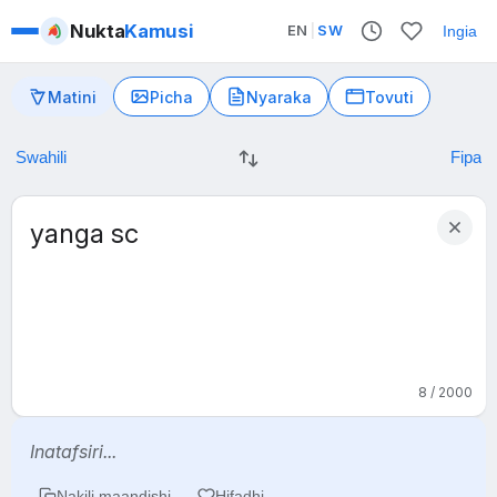
Nukta
Kamusi
EN
|
SW
Ingia
Matini
Picha
Nyaraka
Tovuti
8 / 2000
Inatafsiri...
Nakili maandishi
Hifadhi