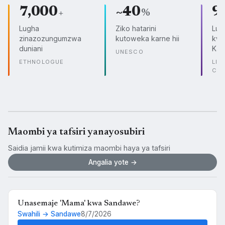
7,000
~40
9
+
%
Lugha
Ziko hatarini
Lug
zinazozungumzwa
kutoweka karne hii
kwe
duniani
Kam
UNESCO
ETHNOLOGUE
LIN
CO
Maombi ya tafsiri yanayosubiri
Saidia jamii kwa kutimiza maombi haya ya tafsiri
Angalia yote →
Unasemaje 'Mama' kwa Sandawe?
Swahili → Sandawe
8/7/2026