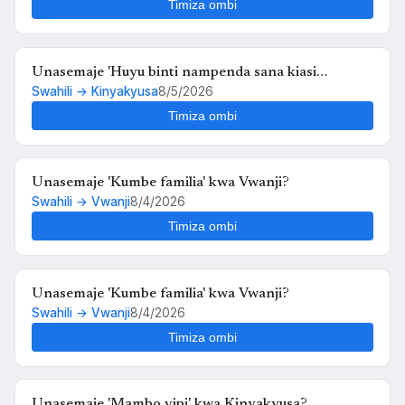
Timiza ombi
Unasemaje 'Huyu binti nampenda sana kiasi
Swahili → Kinyakyusa
8/5/2026
kwamba nikimuona tu nahisi kuchanganyikiwa' kwa
Kinyakyusa?
Timiza ombi
Unasemaje 'Kumbe familia' kwa Vwanji?
Swahili → Vwanji
8/4/2026
Timiza ombi
Unasemaje 'Kumbe familia' kwa Vwanji?
Swahili → Vwanji
8/4/2026
Timiza ombi
Unasemaje 'Mambo vipi' kwa Kinyakyusa?