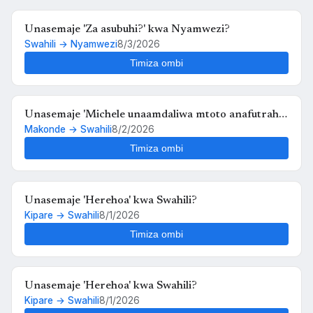
Unasemaje 'Za asubuhi?' kwa Nyamwezi?
Swahili → Nyamwezi
8/3/2026
Timiza ombi
Unasemaje 'Michele unaamdaliwa mtoto anafutrahia'
Makonde → Swahili
8/2/2026
kwa Swahili?
Timiza ombi
Unasemaje 'Herehoa' kwa Swahili?
Kipare → Swahili
8/1/2026
Timiza ombi
Unasemaje 'Herehoa' kwa Swahili?
Kipare → Swahili
8/1/2026