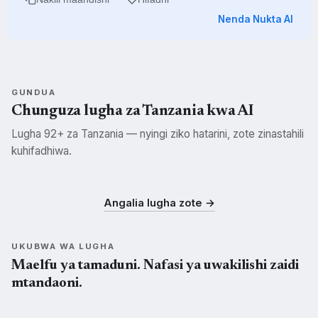
Nenda Nukta AI
GUNDUA
Chunguza lugha za Tanzania kwa AI
Lugha 92+ za Tanzania — nyingi ziko hatarini, zote zinastahili
kuhifadhiwa.
Swahili
Kisukuma
Kichagga
SWH
SUK
CHG
Angalia lugha zote →
UKUBWA WA LUGHA
Maelfu ya tamaduni. Nafasi ya uwakilishi zaidi
mtandaoni.